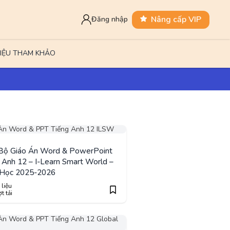
Nâng cấp VIP
Đăng nhập
LIỆU THAM KHẢO
 Bộ Giáo Án Word & PowerPoint
 Anh 12 – I-Learn Smart World –
Học 2025-2026
 liệu
t tải