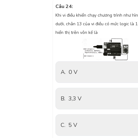
Câu 24:
Khi vi điều khiển chạy chương trình như hì
dưới, chân 13 của vi điều có mức logic là 1
hiển thị trên vôn kế là
A.
0 V
B.
3,3 V
C.
5 V