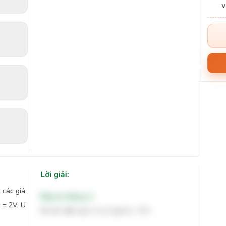
Lời giải:
 các giá
Đáp án đúng: A
 = 2V, U
Khi đó, điện áp U ra có giá trị - 8 V.