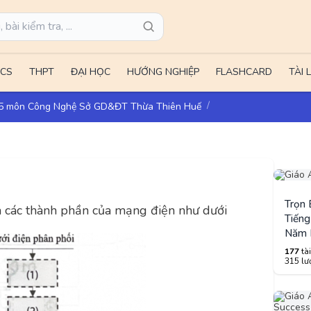
CS
THPT
ĐẠI HỌC
HƯỚNG NGHIỆP
FLASHCARD
TÀI 
025 môn Công Nghệ Sở GD&ĐT Thừa Thiên Huế
Trọn
 các thành phần của mạng điện như dưới
Tiếng
Năm 
177
tài
315 lượ