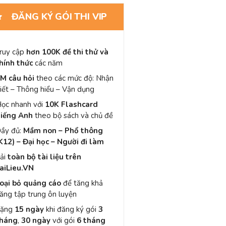
ĐĂNG KÝ GÓI THI VIP
ruy cập
hơn 100K đề thi thử và
hính thức
các năm
M câu hỏi
theo các mức độ: Nhận
iết – Thông hiểu – Vận dụng
ọc nhanh với
10K Flashcard
iếng Anh
theo bộ sách và chủ đề
ầy đủ:
Mầm non – Phổ thông
K12) – Đại học – Người đi làm
ải
toàn bộ tài liệu trên
aiLieu.VN
oại bỏ quảng cáo
để tăng khả
ăng tập trung ôn luyện
Tặng
15 ngày
khi đăng ký gói
3
háng
,
30 ngày
với gói
6 tháng