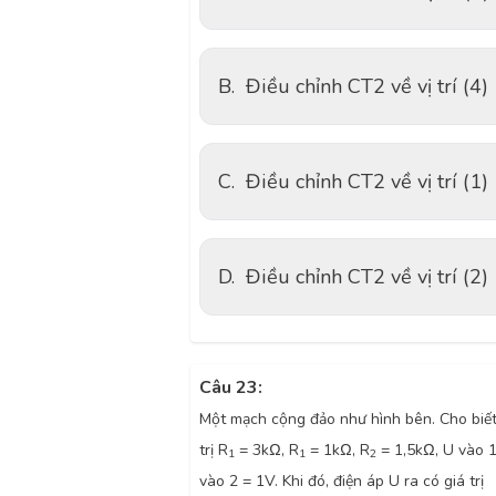
B.
Điều chỉnh CT2 về vị trí (4)
C.
Điều chỉnh CT2 về vị trí (1)
D.
Điều chỉnh CT2 về vị trí (2)
Câu 23:
Một mạch cộng đảo như hình bên. Cho biết
trị R
= 3k
Ω
, R
= 1k
Ω,
R
= 1,5k
Ω, U vào 1
1
1
2
vào 2 = 1V. Khi đó, điện áp U ra có giá trị