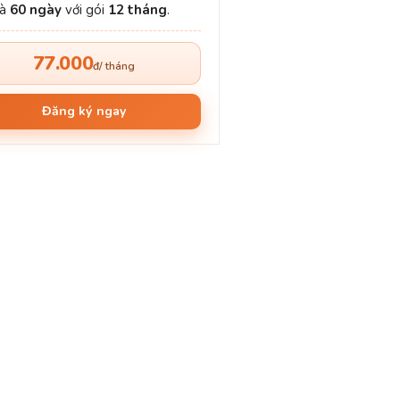
và
60 ngày
với gói
12 tháng
.
77.000
đ/ tháng
Đăng ký ngay