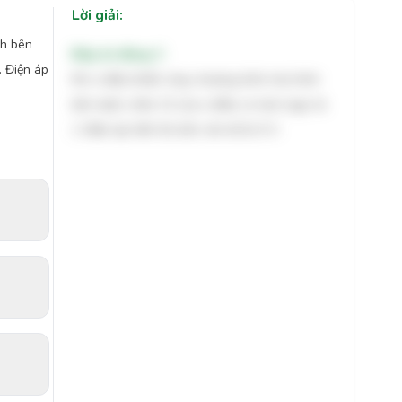
Lời giải:
nh bên
Đáp án đúng: C
. Điện áp
Khi vi điều khiển chạy chương trình như hình
bên dưới, chân 13 của vi điều có mức logic là
1. Điện áp hiển thị trên vôn kế là 5 V.