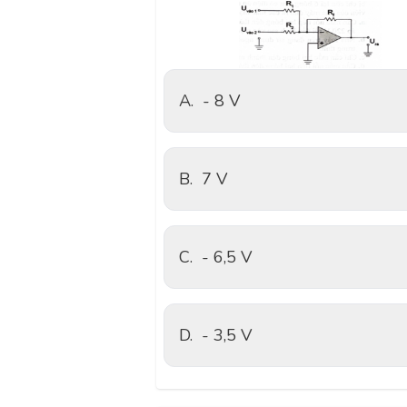
A.
- 8 V
B.
7 V
C.
- 6,5 V
D.
- 3,5 V