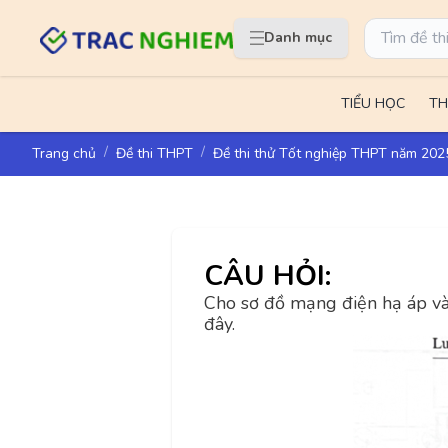
Danh mục
TIỂU HỌC
TH
Trang chủ
Đề thi THPT
Đề thi thử Tốt nghiệp THPT năm 2
CÂU HỎI:
Cho sơ đồ mạng điện hạ áp và
đây.