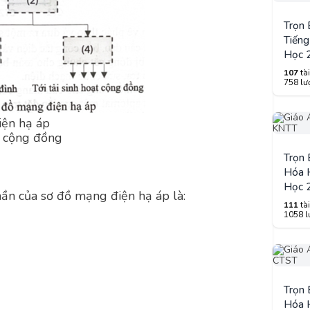
Trọn
Tiếng
Học 
107
tài
758 lượ
iện hạ áp
t cộng đồng
Trọn
Hóa H
Học 
ần của sơ đồ mạng điện hạ áp là:
111
tài
1058 lư
Trọn
Hóa H