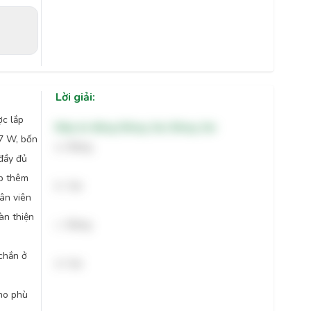
Lời giải:
c lắp
Đáp án đúng: Đúng, Sai, Đúng, Sai
77 W, bốn
a- Đúng
đầy đủ
ắp thêm
b- Sai
ân viên
àn thiện
c- Đúng
chắn ở
d- Sai
ho phù