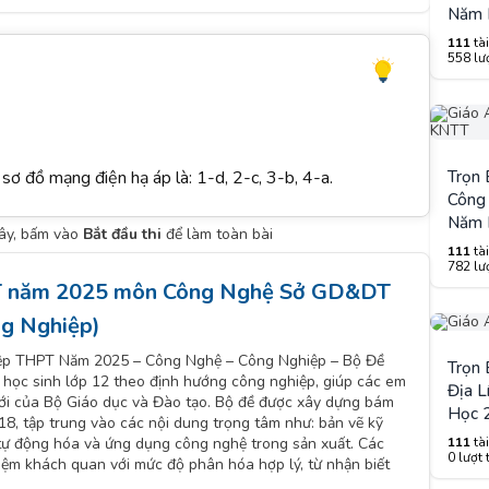
Năm 
111
tài
558 lượ
sơ đồ mạng điện hạ áp là: 1-d, 2-c, 3-b, 4-a.
Trọn
Công 
Năm 
đây, bấm vào
Bắt đầu thi
để làm toàn bài
111
tài
782 lượ
PT năm 2025 môn Công Nghệ Sở GD&DT
ng Nghiệp)
ệp THPT Năm 2025 – Công Nghệ – Công Nghiệp – Bộ Đề
Trọn
ho học sinh lớp 12 theo định hướng công nghiệp, giúp các em
Địa L
 mới của Bộ Giáo dục và Đào tạo. Bộ đề được xây dựng bám
Học 
8, tập trung vào các nội dung trọng tâm như: bản vẽ kỹ
, tự động hóa và ứng dụng công nghệ trong sản xuất. Các
111
tài
0 lượt 
hiệm khách quan với mức độ phân hóa hợp lý, từ nhận biết