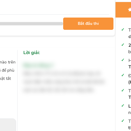
Bắt đầu thi
T
c
2
b
Lời giải:
H
 nào trên
Đáp án đúng: C
T
i để phù
Điều chỉnh CT2 về vị trí (1) để phù hợp với
Đ
ật tắt
mạch điện chiếu sáng theo thứ tự bật tắt lần
(
lượt các đèn Đ1, Đ2, Đ3 cho tầng hầm.
T
T
L
n
t