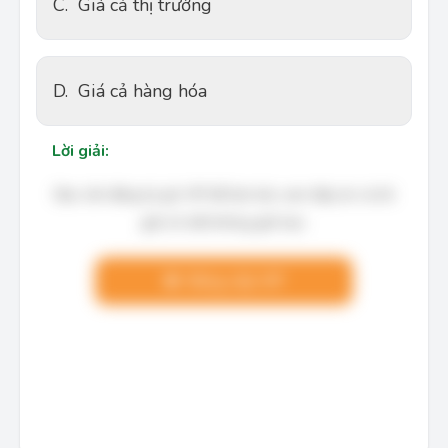
C.
Giá cả thị trường
D.
Giá cả hàng hóa
Lời giải:
Bạn cần đăng ký gói VIP để làm bài, xem đáp án và lời
giải chi tiết không giới hạn.
Nâng cấp VIP