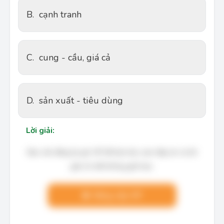
B.
cạnh tranh
C.
cung - cầu, giá cả
D.
sản xuất - tiêu dùng
Lời giải:
Bạn cần đăng ký gói VIP để làm bài, xem đáp án và lời
giải chi tiết không giới hạn.
Nâng cấp VIP