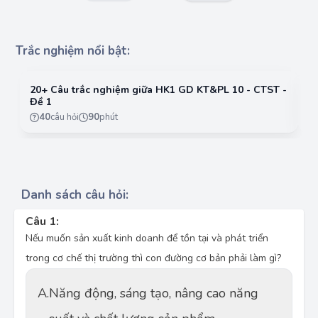
Trắc nghiệm nổi bật:
20+ Câu trắc nghiệm giữa HK1 GD KT&PL 10 - CTST -
2
Đề 1
Đ
40
câu hỏi
90
phút
Danh sách câu hỏi:
Câu 1:
Nếu muốn sản xuất kinh doanh để tồn tại và phát triển
trong cơ chế thị trường thì con đường cơ bản phải làm gì?
A.
Năng động, sáng tạo, nâng cao năng