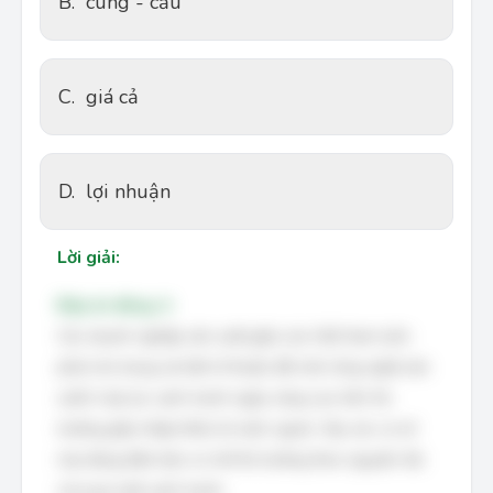
B.
cung - cầu
C.
giá cả
D.
lợi nhuận
Lời giải:
Đáp án đúng: A
Các doanh nghiệp sản xuất giấy của Việt Nam luôn
phải chú trọng cải tiến kĩ thuật, đổi mới công nghệ sản
xuất vì áp lực cạnh tranh ngày càng cao trên thị
trường giấy nhập khẩu từ nước ngoài. Vậy các cơ sở
này đang đảm bảo cơ chế thị trường theo nguyên tắc
của quy luật cạnh tranh.