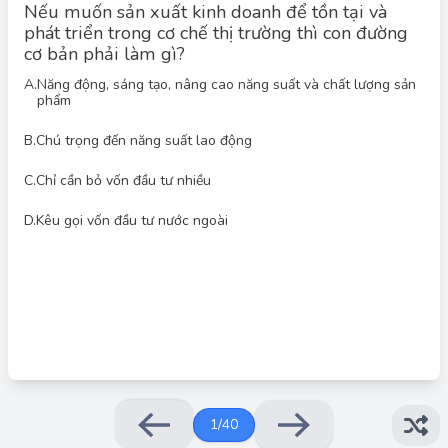
Nếu muốn sản xuất kinh doanh để tồn tại và
phát triển trong cơ chế thị trường thì con đường
cơ bản phải làm gì?
A.
Năng động, sáng tạo, nâng cao năng suất và chất lượng sản
phẩm
B.
Chú trọng đến năng suất lao động
Đáp án đúng: B
Muốn sản xuất kinh doanh để tồn tại và phát triển trong cơ chế
thị trường thì con đường cơ bản nhất là cá nhân, tổ chức,
C.
Chỉ cần bỏ vốn đầu tư nhiều
doanh nghiệp phải luôn năng động, sáng tạo, nâng cao năng
suất và chất lượng sản phẩm.
D.
Kêu gọi vốn đầu tư nước ngoài
1
/
40