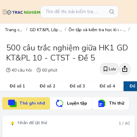
Trang chủ
GD KT&PL Lớp 10
Ôn tập và kiểm tra học kì i - gd kt&pl 10
500 câu trắc nghiệm giữa HK1 GD
KT&PL 10 - CTST - Đề 5
Lưu
40 câu hỏi
60 phút
Đề số 1
Đề số 2
Đề số 3
Đề số 4
Đề 
Thẻ ghi nhớ
Luyện tập
Thi thử
Nhấn để lật thẻ
Đáp án
1 / 40