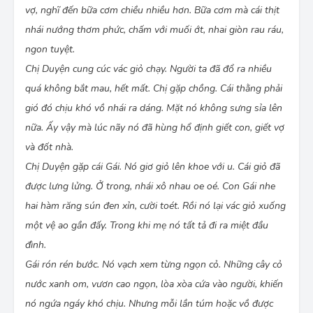
vợ, nghĩ đến bữa cơm chiều nhiều hơn. Bữa cơm mà cái thịt
nhái nướng thơm phức, chấm với muối ớt, nhai giòn rau ráu,
ngon tuyệt.
Chị Duyện cung cúc vác giỏ chạy. Người ta đã đổ ra nhiều
quá không bắt mau, hết mất. Chị gặp chồng. Cái thằng phải
gió đó chịu khó vồ nhái ra dáng. Mặt nó không sưng sỉa lên
nữa. Ấy vậy mà lúc nãy nó đã hùng hổ định giết con, giết vợ
và đốt nhà.
Chị Duyện gặp cái Gái. Nó giơ giỏ lên khoe với u. Cái giỏ đã
được lưng lửng. Ở trong, nhái xô nhau oe oé. Con Gái nhe
hai hàm răng sún đen xỉn, cười toét. Rồi nó lại vác giỏ xuống
một vệ ao gần đấy. Trong khi mẹ nó tất tả đi ra miệt đầu
đình.
Gái rón rén bước. Nó vạch xem từng ngọn cỏ. Những cây cỏ
nước xanh om, vươn cao ngọn, lòa xòa cứa vào người, khiến
nó ngứa ngáy khó chịu. Nhưng mỗi lần túm hoặc vồ được