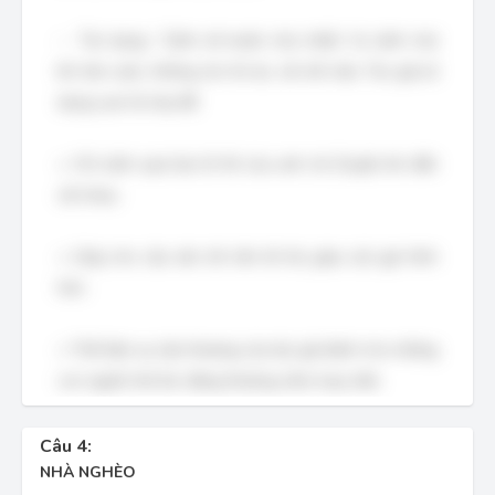
– Tác dụng: “Cảnh xế muộn chợ chiều” là cảnh chợ
khi tàn cuộc, không còn ồn ào, sôi nổi nữa. Tác giả sử
dụng cụm từ này để:
+ Chỉ cảnh quá lứa lỡ thì của anh chị Duyện khi đến
với nhau.
+ Giúp cho câu văn trở nên tế nhị, giàu sức gợi hình
hơn.
+ Thể hiện sự cảm thương của tác giả dành cho những
con người nhỏ bé, đáng thương, kém may mắn.
Câu 4:
NHÀ NGHÈO