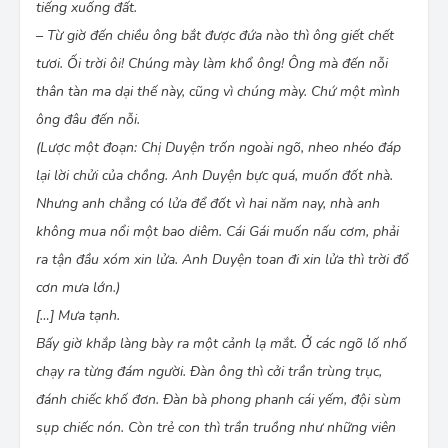
tiếng xuống đất.
– Từ giờ đến chiều ông bắt được đứa nào thì ông giết chết
tươi. Ối trời ôi! Chúng mày làm khổ ông! Ông mà đến nỗi
thân tàn ma dại thế này, cũng vì chúng mày. Chứ một mình
ông đâu đến nỗi.
(Lược một đoạn: Chị Duyện trốn ngoài ngõ, nheo nhéo đáp
lại lời chửi của chồng. Anh Duyện bực quá, muốn đốt nhà.
Nhưng anh chẳng có lửa để đốt vì hai năm nay, nhà anh
không mua nổi một bao diêm. Cái Gái muốn nấu cơm, phải
ra tận đầu xóm xin lửa. Anh Duyện toan đi xin lửa thì trời đổ
cơn mưa lớn.)
[…] Mưa tạnh.
Bấy giờ khắp làng bày ra một cảnh lạ mắt. Ở các ngõ lố nhố
chạy ra từng đám người. Ðàn ông thì cởi trần trùng trục,
đánh chiếc khố đơn. Ðàn bà phong phanh cái yếm, đội sùm
sụp chiếc nón. Còn trẻ con thì trần truồng như những viên