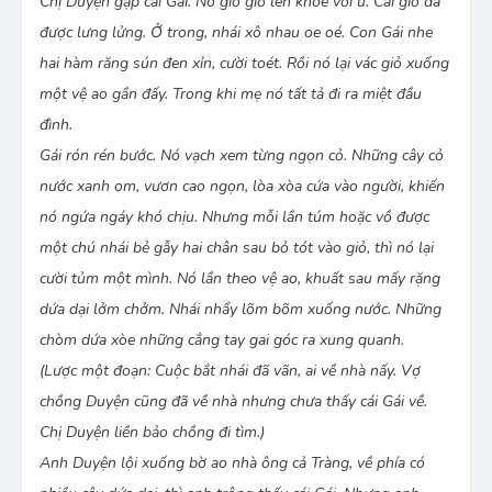
Chị Duyện gặp cái Gái. Nó giơ giỏ lên khoe với u. Cái giỏ đã
được lưng lửng. Ở trong, nhái xô nhau oe oé. Con Gái nhe
hai hàm răng sún đen xỉn, cười toét. Rồi nó lại vác giỏ xuống
một vệ ao gần đấy. Trong khi mẹ nó tất tả đi ra miệt đầu
đình.
Gái rón rén bước. Nó vạch xem từng ngọn cỏ. Những cây cỏ
nước xanh om, vươn cao ngọn, lòa xòa cứa vào người, khiến
nó ngứa ngáy khó chịu. Nhưng mỗi lần túm hoặc vồ được
một chú nhái bẻ gẫy hai chân sau bỏ tót vào giỏ, thì nó lại
cười tủm một mình. Nó lần theo vệ ao, khuất sau mấy rặng
dứa dại lởm chởm. Nhái nhẩy lõm bõm xuống nước. Những
chòm dứa xòe những cẳng tay gai góc ra xung quanh.
(Lược một đoạn: Cuộc bắt nhái đã vãn, ai về nhà nấy. Vợ
chồng Duyện cũng đã về nhà nhưng chưa thấy cái Gái về.
Chị Duyện liền bảo chồng đi tìm.)
Anh Duyện lội xuống bờ ao nhà ông cả Tràng, về phía có