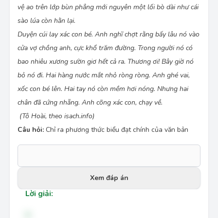
vệ ao trên lớp bùn phẳng mới nguyên một lối bò dài như cái
sào lúa còn hằn lại.
Duyện cúi lay xác con bé. Anh nghĩ chợt rằng bấy lâu nó vào
cửa vợ chồng anh, cực khổ trăm đường. Trong người nó có
bao nhiêu xương sườn giơ hết cả ra. Thương ơi! Bây giờ nó
bỏ nó đi. Hai hàng nước mắt nhỏ ròng ròng. Anh ghé vai,
xốc con bé lên. Hai tay nó còn mềm hơi nóng. Nhưng hai
chân đã cứng nhẵng. Anh cõng xác con, chạy về.
(Tô Hoài, theo isach.info)
Câu hỏi:
Chỉ ra phương thức biểu đạt chính của văn bản
Xem đáp án
Lời giải:
A