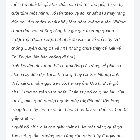
một chú nhái bẻ gẫy hai chân sau bỏ tót vào giỏ, thì nó lại
cười tủm một mình. Nó lần theo vệ ao, khuất sau mấy rặng
dứa dại lởm chởm. Nhái nhẩy lõm bõm xuống nước. Những
chòm dứa xòe những cẳng tay gai góc ra xung quanh.
(Lược một đoạn: Cuộc bắt nhái đã vãn, ai về nhà nấy. Vợ
chồng Duyện cũng đã về nhà nhưng chưa thấy cái Gái về.
Chị Duyện liền bảo chồng đi tìm.)
Anh Duyện lội xuống bờ ao nhà ông cả Tràng, về phía có
nhiều cây dứa dại, thì anh trông thấy cái Gái. Nhưng anh
thấy cái Gái nằm gục trên cỏ, hai tay ôm khư khư cái giỏ
nhái. Lưng nó trần xám ngắt. Chân tay nó co queo lại. Vừa
lúc ấy, miệng nó ngoáp ngoáp mấy cái; đôi mắt lộn lòng
trắng lên mấy lần rồi nhắm hẳn. Chân tay nó duỗi ra. Con bé
giẫy chết rồi.
Người bố nhìn đứa con giẫy chết rú lên một tiếng quái gở.
Tuy cuống lắm, nhưng anh cũng còn nhìn thấy ở ngay bên