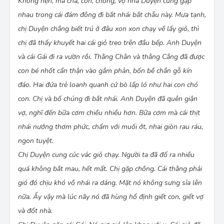
Không hẹn, mà cha, con, chồng, vợ nhà Duyện cũng gặp
nhau trong cái đám đông đi bắt nhái bắt chẫu này. Mưa tạnh,
chị Duyện chẳng biết trú ở đâu xon xon chạy về lấy giỏ, thì
chị đã thấy khuyết hai cái giỏ treo trên đầu bếp. Anh Duyện
và cái Gái đi ra vườn rồi. Thằng Chân và thằng Cẳng đã được
con bé nhốt cẩn thận vào gầm phản, bốn bề chắn gỗ kín
đáo. Hai đứa trẻ loanh quanh cứ bò lấp ló như hai con chó
con. Chị và bố chúng đi bắt nhái. Anh Duyện đã quên giận
vợ, nghĩ đến bữa cơm chiều nhiều hơn. Bữa cơm mà cái thịt
nhái nướng thơm phức, chấm với muối ớt, nhai giòn rau ráu,
ngon tuyệt.
Chị Duyện cung cúc vác giỏ chạy. Người ta đã đổ ra nhiều
quá không bắt mau, hết mất. Chị gặp chồng. Cái thằng phải
gió đó chịu khó vồ nhái ra dáng. Mặt nó không sưng sỉa lên
nữa. Ấy vậy mà lúc nãy nó đã hùng hổ định giết con, giết vợ
và đốt nhà.