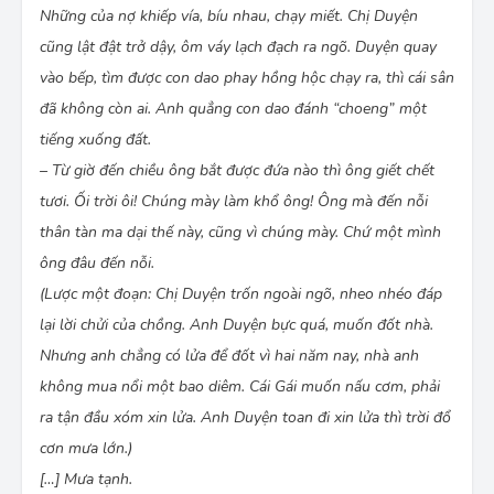
Những của nợ khiếp vía, bíu nhau, chạy miết. Chị Duyện
cũng lật đật trở dậy, ôm váy lạch đạch ra ngõ. Duyện quay
vào bếp, tìm được con dao phay hồng hộc chạy ra, thì cái sân
đã không còn ai. Anh quẳng con dao đánh “choeng” một
tiếng xuống đất.
– Từ giờ đến chiều ông bắt được đứa nào thì ông giết chết
tươi. Ối trời ôi! Chúng mày làm khổ ông! Ông mà đến nỗi
thân tàn ma dại thế này, cũng vì chúng mày. Chứ một mình
ông đâu đến nỗi.
(Lược một đoạn: Chị Duyện trốn ngoài ngõ, nheo nhéo đáp
lại lời chửi của chồng. Anh Duyện bực quá, muốn đốt nhà.
Nhưng anh chẳng có lửa để đốt vì hai năm nay, nhà anh
không mua nổi một bao diêm. Cái Gái muốn nấu cơm, phải
ra tận đầu xóm xin lửa. Anh Duyện toan đi xin lửa thì trời đổ
cơn mưa lớn.)
[…] Mưa tạnh.