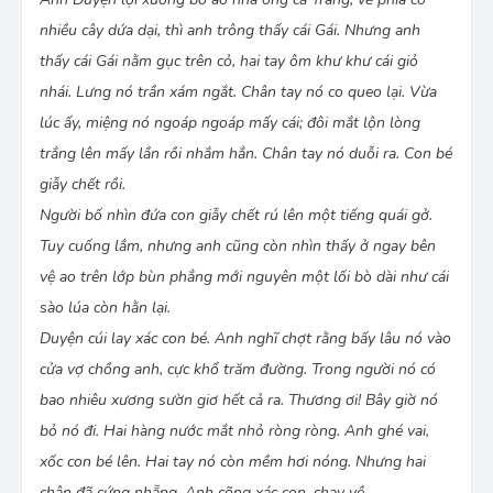
nhiều cây dứa dại, thì anh trông thấy cái Gái. Nhưng anh
thấy cái Gái nằm gục trên cỏ, hai tay ôm khư khư cái giỏ
nhái. Lưng nó trần xám ngắt. Chân tay nó co queo lại. Vừa
lúc ấy, miệng nó ngoáp ngoáp mấy cái; đôi mắt lộn lòng
trắng lên mấy lần rồi nhắm hẳn. Chân tay nó duỗi ra. Con bé
giẫy chết rồi.
Người bố nhìn đứa con giẫy chết rú lên một tiếng quái gở.
Tuy cuống lắm, nhưng anh cũng còn nhìn thấy ở ngay bên
vệ ao trên lớp bùn phẳng mới nguyên một lối bò dài như cái
sào lúa còn hằn lại.
Duyện cúi lay xác con bé. Anh nghĩ chợt rằng bấy lâu nó vào
cửa vợ chồng anh, cực khổ trăm đường. Trong người nó có
bao nhiêu xương sườn giơ hết cả ra. Thương ơi! Bây giờ nó
bỏ nó đi. Hai hàng nước mắt nhỏ ròng ròng. Anh ghé vai,
xốc con bé lên. Hai tay nó còn mềm hơi nóng. Nhưng hai
chân đã cứng nhẵng. Anh cõng xác con, chạy về.