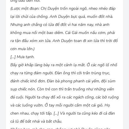
ông đâu đến nỗi.
(Lược một đoạn: Chị Duyện trốn ngoài ngõ, nheo nhéo đáp
lại lời chửi của chồng. Anh Duyện bực quá, muốn đốt nhà.
Nhưng anh chẳng có lửa để đốt vì hai năm nay, nhà anh
không mua nổi một bao diêm. Cái Gái muốn nấu cơm, phải
ra tận đầu xóm xin lửa. Anh Duyện toan đi xin lửa thì trời đổ
cơn mưa lớn.)
[…] Mưa tạnh.
Bấy giờ khắp làng bày ra một cảnh lạ mắt. Ở các ngõ lố nhố
chạy ra từng đám người. Ðàn ông thì cởi trần trùng trục,
đánh chiếc khố đơn. Ðàn bà phong phanh cái yếm, đội sùm
sụp chiếc nón. Còn trẻ con thì trần truồng như những viên
đá cuội. Người ta chạy đổ xô ra các ngách cống, các bờ ruộng
và các luống vườn. Ở tay mỗi người cầm một cái giỏ. Họ
chen nhau, chạy tới tấp. […] Và người ta cũng kéo đi cả đàn
cả lũ để bắt nhái và bắt chẫu.