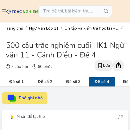
Trang chủ
Ngữ Văn Lớp 11
Ôn tập và kiểm tra học kì i - ngữ văn 11
500 câu trắc nghiệm cuối HK1 Ngữ
văn 11 - Cánh Diều - Đề 4
Lưu
7 câu hỏi
60 phút
Đề số 1
Đề số 2
Đề số 3
Đề số 4
Đề 
Thẻ ghi nhớ
Nhấn để lật thẻ
Đáp án
1 / 7