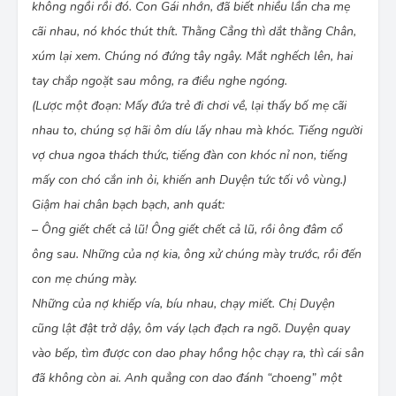
không ngồi rồi đó. Con Gái nhớn, đã biết nhiều lần cha mẹ
cãi nhau, nó khóc thút thít. Thằng Cẳng thì dắt thằng Chân,
xúm lại xem. Chúng nó đứng tây ngây. Mắt nghếch lên, hai
tay chắp ngoặt sau mông, ra điều nghe ngóng.
(Lược một đoạn: Mấy đứa trẻ đi chơi về, lại thấy bố mẹ cãi
nhau to, chúng sợ hãi ôm díu lấy nhau mà khóc. Tiếng người
vợ chua ngoa thách thức, tiếng đàn con khóc nỉ non, tiếng
mấy con chó cắn inh ỏi, khiến anh Duyện tức tối vô vùng.)
Giậm hai chân bạch bạch, anh quát:
– Ông giết chết cả lũ! Ông giết chết cả lũ, rồi ông đâm cổ
ông sau. Những của nợ kia, ông xử chúng mày trước, rồi đến
con mẹ chúng mày.
Những của nợ khiếp vía, bíu nhau, chạy miết. Chị Duyện
cũng lật đật trở dậy, ôm váy lạch đạch ra ngõ. Duyện quay
vào bếp, tìm được con dao phay hồng hộc chạy ra, thì cái sân
đã không còn ai. Anh quẳng con dao đánh “choeng” một