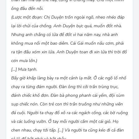
cười toét. Rồi nó lại vác giỏ xuống một vệ ao gần
đấy. Trong khi mẹ nó tất tả đi ra miệt đầu đình.
ông đâu đến nỗi.
Gái rón rén bước. Nó vạch xem từng ngọn cỏ.
(Lược một đoạn: Chị Duyện trốn ngoài ngõ, nheo nhéo đáp
Những cây cỏ nước xanh om, vươn cao ngọn, lòa
lại lời chửi của chồng. Anh Duyện bực quá, muốn đốt nhà.
xòa cứa vào người, khiến nó ngứa ngáy khó chịu.
Nhưng mỗi lần túm hoặc vồ được một chú nhái
Nhưng anh chẳng có lửa để đốt vì hai năm nay, nhà anh
bẻ gẫy hai chân sau bỏ tót vào giỏ, thì nó lại cười
không mua nổi một bao diêm. Cái Gái muốn nấu cơm, phải
tủm một mình. Nó lần theo vệ ao, khuất sau mấy
ra tận đầu xóm xin lửa. Anh Duyện toan đi xin lửa thì trời đổ
rặng dứa dại lởm chởm. Nhái nhẩy lõm bõm
xuống nước. Những chòm dứa xòe những cẳng
cơn mưa lớn.)
tay gai góc ra xung quanh.
[…] Mưa tạnh.
(Lược một đoạn: Cuộc bắt nhái đã vãn, ai về nhà
Bấy giờ khắp làng bày ra một cảnh lạ mắt. Ở các ngõ lố nhố
nấy. Vợ chồng Duyện cũng đã về nhà nhưng chưa
thấy cái Gái về. Chị Duyện liền bảo chồng đi tìm.)
chạy ra từng đám người. Ðàn ông thì cởi trần trùng trục,
Anh Duyện lội xuống bờ ao nhà ông cả Tràng, về
đánh chiếc khố đơn. Ðàn bà phong phanh cái yếm, đội sùm
phía có nhiều cây dứa dại, thì anh trông thấy cái
sụp chiếc nón. Còn trẻ con thì trần truồng như những viên
Gái. Nhưng anh thấy cái Gái nằm gục trên cỏ, hai
tay ôm khư khư cái giỏ nhái. Lưng nó trần xám
đá cuội. Người ta chạy đổ xô ra các ngách cống, các bờ ruộng
ngắt. Chân tay nó co queo lại. Vừa lúc ấy, miệng
và các luống vườn. Ở tay mỗi người cầm một cái giỏ. Họ
nó ngoáp ngoáp mấy cái; đôi mắt lộn lòng trắng
chen nhau, chạy tới tấp. […] Và người ta cũng kéo đi cả đàn
lên mấy lần rồi nhắm hẳn. Chân tay nó duỗi ra.
Con bé giẫy chết rồi.
cả lũ để bắt nhái và bắt chẫu.