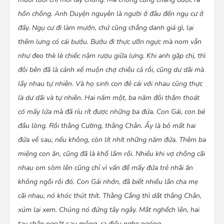
Ông mà đến nỗi thân tàn ma dại thế này, cũng vì
hồn chồng. Anh Duyện nguyên là người ở đâu đến ngụ cư ở
chúng mày. Chứ một mình ông đâu đến nỗi.
đấy. Ngụ cư đi làm mướn, chứ cũng chẳng danh giá gì, lại
(Lược một đoạn: Chị Duyện trốn ngoài ngõ, nheo
nhéo đáp lại lời chửi của chồng. Anh Duyện bực
thêm lưng có cái bướu. Bướu đi thực ưỡn ngực mà nom vẫn
quá, muốn đốt nhà. Nhưng anh chẳng có lửa để
như đeo thè lè chiếc nậm rượu giữa lưng. Khi anh gặp chị, thì
đốt vì hai năm nay, nhà anh không mua nổi một
đôi bên đã là cảnh xế muộn chợ chiều cả rồi, cũng dư dãi mà
bao diêm. Cái Gái muốn nấu cơm, phải ra tận
đầu xóm xin lửa. Anh Duyện toan đi xin lửa thì
lấy nhau tự nhiên. Và họ sinh con đẻ cái với nhau cũng thực
trời đổ cơn mưa lớn.)
là dư dãi và tự nhiên. Hai năm một, ba năm đôi thắm thoát
[…] Mưa tạnh.
có mấy lứa mà đã ríu rít được những ba đứa. Con Gái, con bé
Bấy giờ khắp làng bày ra một cảnh lạ mắt. Ở các
ngõ lố nhố chạy ra từng đám người. Ðàn ông thì
đầu lòng. Rồi thằng Cường, thằng Chân. Ấy là bỏ mất hai
cởi trần trùng trục, đánh chiếc khố đơn. Ðàn bà
đứa về sau, nếu không, còn lít nhít những năm đứa. Thêm ba
phong phanh cái yếm, đội sùm sụp chiếc nón.
miệng con ăn, cũng đã là khổ lắm rồi. Nhiều khi vợ chồng cãi
Còn trẻ con thì trần truồng như những viên đá
cuội. Người ta chạy đổ xô ra các ngách cống, các
nhau om sòm lên cũng chỉ vì vấn đề mấy đứa trẻ nhãi ăn
bờ ruộng và các luống vườn. Ở tay mỗi người
không ngồi rồi đó. Con Gái nhớn, đã biết nhiều lần cha mẹ
cầm một cái giỏ. Họ chen nhau, chạy tới tấp. […]
cãi nhau, nó khóc thút thít. Thằng Cẳng thì dắt thằng Chân,
Và người ta cũng kéo đi cả đàn cả lũ để bắt nhái
và bắt chẫu.
xúm lại xem. Chúng nó đứng tây ngây. Mắt nghếch lên, hai
Không hẹn, mà cha, con, chồng, vợ nhà Duyện
tay chắp ngoặt sau mông, ra điều nghe ngóng.