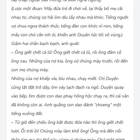
cũng gặp nhau trong cái đám đông đi bắt nhái
(Lược một đoạn: Mấy đứa trẻ đi chơi về, lại thấy bố mẹ cãi
bắt chẫu này. Mưa tạnh, chị Duyện chẳng biết trú
ở đâu xon xon chạy về lấy giỏ, thì chị đã thấy
nhau to, chúng sợ hãi ôm díu lấy nhau mà khóc. Tiếng người
khuyết hai cái giỏ treo trên đầu bếp. Anh Duyện
vợ chua ngoa thách thức, tiếng đàn con khóc nỉ non, tiếng
và cái Gái đi ra vườn rồi. Thằng Chân và thằng
mấy con chó cắn inh ỏi, khiến anh Duyện tức tối vô vùng.)
Cẳng đã được con bé nhốt cẩn thận vào gầm
phản, bốn bề chắn gỗ kín đáo. Hai đứa trẻ loanh
Giậm hai chân bạch bạch, anh quát:
quanh cứ bò lấp ló như hai con chó con. Chị và bố
– Ông giết chết cả lũ! Ông giết chết cả lũ, rồi ông đâm cổ
chúng đi bắt nhái. Anh Duyện đã quên giận vợ,
ông sau. Những của nợ kia, ông xử chúng mày trước, rồi đến
nghĩ đến bữa cơm chiều nhiều hơn. Bữa cơm mà
cái thịt nhái nướng thơm phức, chấm với muối ớt,
con mẹ chúng mày.
nhai giòn rau ráu, ngon tuyệt.
Những của nợ khiếp vía, bíu nhau, chạy miết. Chị Duyện
Chị Duyện cung cúc vác giỏ chạy. Người ta đã đổ
cũng lật đật trở dậy, ôm váy lạch đạch ra ngõ. Duyện quay
ra nhiều quá không bắt mau, hết mất. Chị gặp
chồng. Cái thằng phải gió đó chịu khó vồ nhái ra
vào bếp, tìm được con dao phay hồng hộc chạy ra, thì cái sân
dáng. Mặt nó không sưng sỉa lên nữa. Ấy vậy mà
đã không còn ai. Anh quẳng con dao đánh “choeng” một
lúc nãy nó đã hùng hổ định giết con, giết vợ và
tiếng xuống đất.
đốt nhà.
Chị Duyện gặp cái Gái. Nó giơ giỏ lên khoe với u.
– Từ giờ đến chiều ông bắt được đứa nào thì ông giết chết
Cái giỏ đã được lưng lửng. Ở trong, nhái xô nhau
tươi. Ối trời ôi! Chúng mày làm khổ ông! Ông mà đến nỗi
oe oé. Con Gái nhe hai hàm răng sún đen xỉn,
thân tàn ma dại thế này, cũng vì chúng mày. Chứ một mình