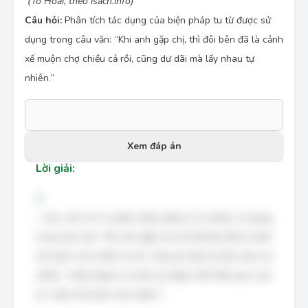
(Tô Hoài, theo isach.info)
Câu hỏi:
Phân tích tác dụng của biện pháp tu từ được sử
dụng trong câu văn: “Khi anh gặp chị, thì đôi bên đã là cảnh
xế muộn chợ chiều cả rồi, cũng dư dãi mà lấy nhau tự
nhiên.”
Xem đáp án
Lời giải:
A
– Học sinh chỉ ra được biện pháp tu từ được sử dụng
trong câu văn: “Khi anh gặp chị, thì đôi bên đã là cảnh
xế muộn chợ chiều cả rồi, cũng dư dãi mà lấy nhau tự
nhiên.”: biện pháp tu từ ẩn dụ (được thể hiện qua cụm
từ “cảnh xế muộn chợ chiều”).