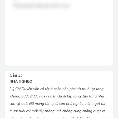
Phương thức biểu đạt chính: tự sự.
Câu 3:
NHÀ NGHÈO
[…] Chị Duyện vốn có tật ở chân bên phải từ thuở lọt lòng.
Không bước được ngay ngắn chị đi tập tõng, tập tõng như
con vịt què. Ðã mang tật lại là con nhà nghèo, nên ngót ba
mươi tuổi chị mới lấy chồng. Mà chồng cũng chẳng được ra