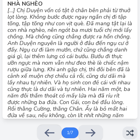
NHÀ NGHÈO
[…] Chị Duyện vốn có tật ở chân bên phải từ thuở
lọt lòng. Không bước được ngay ngắn chị đi tập
tõng, tập tõng như con vịt què. Ðã mang tật lại là
con nhà nghèo, nên ngót ba mươi tuổi chị mới lấy
chồng. Mà chồng cũng chẳng được ra hồn chồng.
Anh Duyện nguyên là người ở đâu đến ngụ cư ở
đấy. Ngụ cư đi làm mướn, chứ cũng chẳng danh
Đáp án đúng: B
giá gì, lại thêm lưng có cái bướu. Bướu đi thực
Thể loại của văn bản là truyện ngắn.
ưỡn ngực mà nom vẫn như đeo thè lè chiếc nậm
rượu giữa lưng. Khi anh gặp chị, thì đôi bên đã là
cảnh xế muộn chợ chiều cả rồi, cũng dư dãi mà
lấy nhau tự nhiên. Và họ sinh con đẻ cái với nhau
cũng thực là dư dãi và tự nhiên. Hai năm một, ba
năm đôi thắm thoát có mấy lứa mà đã ríu rít
được những ba đứa. Con Gái, con bé đầu lòng.
Rồi thằng Cường, thằng Chân. Ấy là bỏ mất hai
đứa về sau, nếu không, còn lít nhít những năm
đứa. Thêm ba miệng con ăn, cũng đã là khổ lắm
rồi. Nhiều khi vợ chồng cãi nhau om sòm lên cũng
1
/
7
chỉ vì vấn đề mấy đứa trẻ nhãi ăn không ngồi rồi