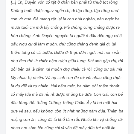
[…] Chị Duyện vốn có tật ở chân bên phải từ thuở lọt lòng.
Không bước được ngay ngắn chị đi tập tõng, tập tõng như
con vịt què. Ðã mang tật lại là con nhà nghèo, nên ngót ba
mươi tuổi chị mới lấy chồng. Mà chồng cũng chẳng được ra
hồn chồng. Anh Duyện nguyên là người ở đâu đến ngụ cư ở
đấy. Ngụ cư đi làm mướn, chứ cũng chẳng danh giá gì, lại
thêm lưng có cái bướu. Bướu đi thực ưỡn ngực mà nom vẫn
như đeo thè lè chiếc nậm rượu giữa lưng. Khi anh gặp chị, thì
đôi bên đã là cảnh xế muộn chợ chiều cả rồi, cũng dư dãi mà
lấy nhau tự nhiên. Và họ sinh con đẻ cái với nhau cũng thực
là dư dãi và tự nhiên. Hai năm một, ba năm đôi thắm thoát
có mấy lứa mà đã ríu rít được những ba đứa. Con Gái, con bé
đầu lòng. Rồi thằng Cường, thằng Chân. Ấy là bỏ mất hai
đứa về sau, nếu không, còn lít nhít những năm đứa. Thêm ba
miệng con ăn, cũng đã là khổ lắm rồi. Nhiều khi vợ chồng cãi
nhau om sòm lên cũng chỉ vì vấn đề mấy đứa trẻ nhãi ăn