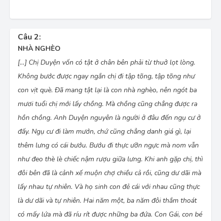
Câu 2:
NHÀ NGHÈO
[…] Chị Duyện vốn có tật ở chân bên phải từ thuở lọt lòng.
Không bước được ngay ngắn chị đi tập tõng, tập tõng như
con vịt què. Ðã mang tật lại là con nhà nghèo, nên ngót ba
mươi tuổi chị mới lấy chồng. Mà chồng cũng chẳng được ra
hồn chồng. Anh Duyện nguyên là người ở đâu đến ngụ cư ở
đấy. Ngụ cư đi làm mướn, chứ cũng chẳng danh giá gì, lại
thêm lưng có cái bướu. Bướu đi thực ưỡn ngực mà nom vẫn
như đeo thè lè chiếc nậm rượu giữa lưng. Khi anh gặp chị, thì
đôi bên đã là cảnh xế muộn chợ chiều cả rồi, cũng dư dãi mà
lấy nhau tự nhiên. Và họ sinh con đẻ cái với nhau cũng thực
là dư dãi và tự nhiên. Hai năm một, ba năm đôi thắm thoát
có mấy lứa mà đã ríu rít được những ba đứa. Con Gái, con bé