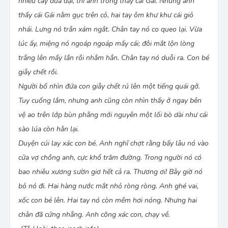
nhiều cây dứa dại, thì anh trông thấy cái Gái. Nhưng anh
thấy cái Gái nằm gục trên cỏ, hai tay ôm khư khư cái giỏ
nhái. Lưng nó trần xám ngắt. Chân tay nó co queo lại. Vừa
lúc ấy, miệng nó ngoáp ngoáp mấy cái; đôi mắt lộn lòng
trắng lên mấy lần rồi nhắm hẳn. Chân tay nó duỗi ra. Con bé
giẫy chết rồi.
Người bố nhìn đứa con giẫy chết rú lên một tiếng quái gở.
Tuy cuống lắm, nhưng anh cũng còn nhìn thấy ở ngay bên
vệ ao trên lớp bùn phẳng mới nguyên một lối bò dài như cái
sào lúa còn hằn lại.
Duyện cúi lay xác con bé. Anh nghĩ chợt rằng bấy lâu nó vào
cửa vợ chồng anh, cực khổ trăm đường. Trong người nó có
bao nhiêu xương sườn giơ hết cả ra. Thương ơi! Bây giờ nó
bỏ nó đi. Hai hàng nước mắt nhỏ ròng ròng. Anh ghé vai,
xốc con bé lên. Hai tay nó còn mềm hơi nóng. Nhưng hai
chân đã cứng nhẵng. Anh cõng xác con, chạy về.