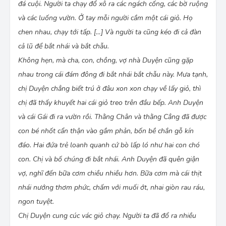
đá cuội. Người ta chạy đổ xô ra các ngách cống, các bờ ruộng
và các luống vườn. Ở tay mỗi người cầm một cái giỏ. Họ
chen nhau, chạy tới tấp. […] Và người ta cũng kéo đi cả đàn
cả lũ để bắt nhái và bắt chẫu.
Không hẹn, mà cha, con, chồng, vợ nhà Duyện cũng gặp
nhau trong cái đám đông đi bắt nhái bắt chẫu này. Mưa tạnh,
chị Duyện chẳng biết trú ở đâu xon xon chạy về lấy giỏ, thì
chị đã thấy khuyết hai cái giỏ treo trên đầu bếp. Anh Duyện
và cái Gái đi ra vườn rồi. Thằng Chân và thằng Cẳng đã được
con bé nhốt cẩn thận vào gầm phản, bốn bề chắn gỗ kín
đáo. Hai đứa trẻ loanh quanh cứ bò lấp ló như hai con chó
con. Chị và bố chúng đi bắt nhái. Anh Duyện đã quên giận
vợ, nghĩ đến bữa cơm chiều nhiều hơn. Bữa cơm mà cái thịt
nhái nướng thơm phức, chấm với muối ớt, nhai giòn rau ráu,
ngon tuyệt.
Chị Duyện cung cúc vác giỏ chạy. Người ta đã đổ ra nhiều