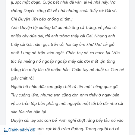
(Lược một đoạn: Cuộc bắt nhái đã vãn, ai về nhà nấy. Vợ
chồng Duyện cũng đã về nhà nhưng chưa thấy cái Gái về.
Chị Duyện liền bảo chồng đi tìm.)
Anh Duyện lội xuống bờ ao nhà ông cả Tràng, về phía có
nhiều cây dứa dại, thì anh trông thấy cái Gái. Nhưng anh
thấy cái Gái nằm gục trên cỏ, hai tay ôm khư khư cái giỏ
nhái. Lưng nó trần xám ngắt. Chân tay nó co queo lại. Vừa
lúc ấy, miệng nó ngoáp ngoáp mấy cái; đôi mắt lộn lòng
trắng lên mấy lần rồi nhắm hẳn. Chân tay nó duỗi ra. Con bé
giẫy chết rồi.
Người bố nhìn đứa con giẫy chết rú lên một tiếng quái gở.
Tuy cuống lắm, nhưng anh cũng còn nhìn thấy ở ngay bên
vệ ao trên lớp bùn phẳng mới nguyên một lối bò dài như cái
sào lúa còn hằn lại.
Duyện cúi lay xác con bé. Anh nghĩ chợt rằng bấy lâu nó vào
cửa vợ chồng anh, cực khổ trăm đường. Trong người nó có
Danh sách đề