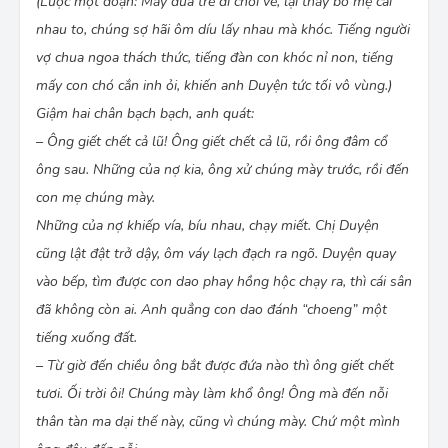
(Lược một đoạn: Mấy đứa trẻ đi chơi về, lại thấy bố mẹ cãi
nhau to, chúng sợ hãi ôm díu lấy nhau mà khóc. Tiếng người
vợ chua ngoa thách thức, tiếng đàn con khóc nỉ non, tiếng
mấy con chó cắn inh ỏi, khiến anh Duyện tức tối vô vùng.)
Giậm hai chân bạch bạch, anh quát:
– Ông giết chết cả lũ! Ông giết chết cả lũ, rồi ông đâm cổ
ông sau. Những của nợ kia, ông xử chúng mày trước, rồi đến
con mẹ chúng mày.
Những của nợ khiếp vía, bíu nhau, chạy miết. Chị Duyện
cũng lật đật trở dậy, ôm váy lạch đạch ra ngõ. Duyện quay
vào bếp, tìm được con dao phay hồng hộc chạy ra, thì cái sân
đã không còn ai. Anh quẳng con dao đánh “choeng” một
tiếng xuống đất.
– Từ giờ đến chiều ông bắt được đứa nào thì ông giết chết
tươi. Ối trời ôi! Chúng mày làm khổ ông! Ông mà đến nỗi
thân tàn ma dại thế này, cũng vì chúng mày. Chứ một mình