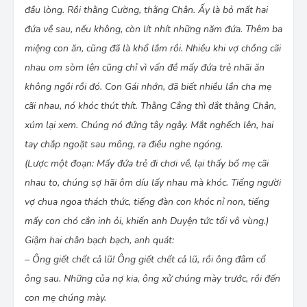
đầu lòng. Rồi thằng Cường, thằng Chân. Ấy là bỏ mất hai
đứa về sau, nếu không, còn lít nhít những năm đứa. Thêm ba
miệng con ăn, cũng đã là khổ lắm rồi. Nhiều khi vợ chồng cãi
nhau om sòm lên cũng chỉ vì vấn đề mấy đứa trẻ nhãi ăn
không ngồi rồi đó. Con Gái nhớn, đã biết nhiều lần cha mẹ
cãi nhau, nó khóc thút thít. Thằng Cẳng thì dắt thằng Chân,
xúm lại xem. Chúng nó đứng tây ngây. Mắt nghếch lên, hai
tay chắp ngoặt sau mông, ra điều nghe ngóng.
(Lược một đoạn: Mấy đứa trẻ đi chơi về, lại thấy bố mẹ cãi
nhau to, chúng sợ hãi ôm díu lấy nhau mà khóc. Tiếng người
vợ chua ngoa thách thức, tiếng đàn con khóc nỉ non, tiếng
mấy con chó cắn inh ỏi, khiến anh Duyện tức tối vô vùng.)
Giậm hai chân bạch bạch, anh quát:
– Ông giết chết cả lũ! Ông giết chết cả lũ, rồi ông đâm cổ
ông sau. Những của nợ kia, ông xử chúng mày trước, rồi đến
con mẹ chúng mày.