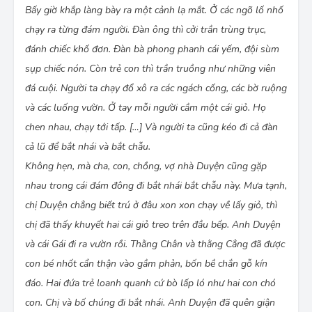
Bấy giờ khắp làng bày ra một cảnh lạ mắt. Ở các ngõ lố nhố
chạy ra từng đám người. Ðàn ông thì cởi trần trùng trục,
đánh chiếc khố đơn. Ðàn bà phong phanh cái yếm, đội sùm
sụp chiếc nón. Còn trẻ con thì trần truồng như những viên
đá cuội. Người ta chạy đổ xô ra các ngách cống, các bờ ruộng
và các luống vườn. Ở tay mỗi người cầm một cái giỏ. Họ
chen nhau, chạy tới tấp. […] Và người ta cũng kéo đi cả đàn
cả lũ để bắt nhái và bắt chẫu.
Không hẹn, mà cha, con, chồng, vợ nhà Duyện cũng gặp
nhau trong cái đám đông đi bắt nhái bắt chẫu này. Mưa tạnh,
chị Duyện chẳng biết trú ở đâu xon xon chạy về lấy giỏ, thì
chị đã thấy khuyết hai cái giỏ treo trên đầu bếp. Anh Duyện
và cái Gái đi ra vườn rồi. Thằng Chân và thằng Cẳng đã được
con bé nhốt cẩn thận vào gầm phản, bốn bề chắn gỗ kín
đáo. Hai đứa trẻ loanh quanh cứ bò lấp ló như hai con chó
con. Chị và bố chúng đi bắt nhái. Anh Duyện đã quên giận