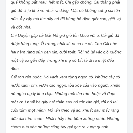
quá không bắt mau, hết mất. Chị gặp chồng. Cái thằng phải
gió đó chịu khó vồ nhái ra dáng. Mặt nó không sưng sỉa lên
nữa. Ấy vậy mà lúc nãy nó đã hùng hổ định giết con, giết vợ
và đốt nhà.
Chị Duyện gặp cái Gái. Nó giơ giỏ lên khoe với u. Cái giỏ đã
được lưng lửng. Ở trong, nhái xô nhau oe oé. Con Gái nhe
hai hàm răng sún đen xỉn, cười toét. Rồi nó lại vác giỏ xuống
một vệ ao gần đấy. Trong khi mẹ nó tất tả đi ra miệt đầu
đình.
Gái rón rén bước. Nó vạch xem từng ngọn cỏ. Những cây cỏ
nước xanh om, vươn cao ngọn, lòa xòa cứa vào người, khiến
nó ngứa ngáy khó chịu. Nhưng mỗi lần túm hoặc vồ được
một chú nhái bẻ gẫy hai chân sau bỏ tót vào giỏ, thì nó lại
cười tủm một mình. Nó lần theo vệ ao, khuất sau mấy rặng
dứa dại lởm chởm. Nhái nhẩy lõm bõm xuống nước. Những
chòm dứa xòe những cẳng tay gai góc ra xung quanh.