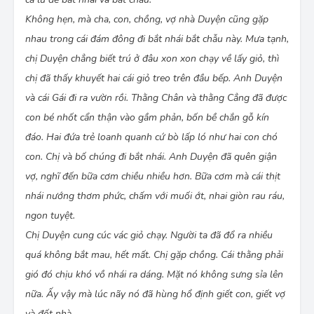
Người bố nhìn đứa con giẫy chết rú lên một tiếng
Không hẹn, mà cha, con, chồng, vợ nhà Duyện cũng gặp
quái gở. Tuy cuống lắm, nhưng anh cũng còn nhìn
nhau trong cái đám đông đi bắt nhái bắt chẫu này. Mưa tạnh,
thấy ở ngay bên vệ ao trên lớp bùn phẳng mới
nguyên một lối bò dài như cái sào lúa còn hằn lại.
chị Duyện chẳng biết trú ở đâu xon xon chạy về lấy giỏ, thì
Duyện cúi lay xác con bé. Anh nghĩ chợt rằng bấy
chị đã thấy khuyết hai cái giỏ treo trên đầu bếp. Anh Duyện
lâu nó vào cửa vợ chồng anh, cực khổ trăm
và cái Gái đi ra vườn rồi. Thằng Chân và thằng Cẳng đã được
đường. Trong người nó có bao nhiêu xương sườn
giơ hết cả ra. Thương ơi! Bây giờ nó bỏ nó đi. Hai
con bé nhốt cẩn thận vào gầm phản, bốn bề chắn gỗ kín
hàng nước mắt nhỏ ròng ròng. Anh ghé vai, xốc
đáo. Hai đứa trẻ loanh quanh cứ bò lấp ló như hai con chó
con bé lên. Hai tay nó còn mềm hơi nóng. Nhưng
con. Chị và bố chúng đi bắt nhái. Anh Duyện đã quên giận
hai chân đã cứng nhẵng. Anh cõng xác con, chạy
về.
vợ, nghĩ đến bữa cơm chiều nhiều hơn. Bữa cơm mà cái thịt
(Tô Hoài, theo isach.info)
nhái nướng thơm phức, chấm với muối ớt, nhai giòn rau ráu,
Câu hỏi:
Xác định thể loại của văn bản
ngon tuyệt.
Chị Duyện cung cúc vác giỏ chạy. Người ta đã đổ ra nhiều
quá không bắt mau, hết mất. Chị gặp chồng. Cái thằng phải
gió đó chịu khó vồ nhái ra dáng. Mặt nó không sưng sỉa lên
nữa. Ấy vậy mà lúc nãy nó đã hùng hổ định giết con, giết vợ
và đốt nhà.