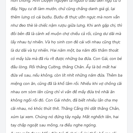
hồn chồng. Anh Duyện nguyên là người ở đâu đến ngụ cư ở
đấy. Ngụ cư đi làm mướn, chứ cũng chẳng danh giá gì, lại
thêm lưng có cái bướu. Bướu đi thực ưỡn ngực mà nom vẫn
như đeo thè lè chiếc nậm rượu giữa lưng. Khi anh gặp chị, thì
đôi bên đã là cảnh xế muộn chợ chiều cả rồi, cũng dư dãi mà
lấy nhau tự nhiên. Và họ sinh con đẻ cái với nhau cũng thực
là dư dãi và tự nhiên. Hai năm một, ba năm đôi thắm thoát
có mấy lứa mà đã ríu rít được những ba đứa. Con Gái, con bé
đầu lòng. Rồi thằng Cường, thằng Chân. Ấy là bỏ mất hai
đứa về sau, nếu không, còn lít nhít những năm đứa. Thêm ba
miệng con ăn, cũng đã là khổ lắm rồi. Nhiều khi vợ chồng cãi
nhau om sòm lên cũng chỉ vì vấn đề mấy đứa trẻ nhãi ăn
không ngồi rồi đó. Con Gái nhớn, đã biết nhiều lần cha mẹ
cãi nhau, nó khóc thút thít. Thằng Cẳng thì dắt thằng Chân,
xúm lại xem. Chúng nó đứng tây ngây. Mắt nghếch lên, hai
tay chắp ngoặt sau mông, ra điều nghe ngóng.