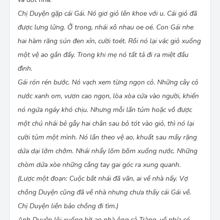
Chị Duyện gặp cái Gái. Nó giơ giỏ lên khoe với u. Cái giỏ đã
được lưng lửng. Ở trong, nhái xô nhau oe oé. Con Gái nhe
hai hàm răng sún đen xỉn, cười toét. Rồi nó lại vác giỏ xuống
một vệ ao gần đấy. Trong khi mẹ nó tất tả đi ra miệt đầu
đình.
Gái rón rén bước. Nó vạch xem từng ngọn cỏ. Những cây cỏ
nước xanh om, vươn cao ngọn, lòa xòa cứa vào người, khiến
nó ngứa ngáy khó chịu. Nhưng mỗi lần túm hoặc vồ được
một chú nhái bẻ gẫy hai chân sau bỏ tót vào giỏ, thì nó lại
cười tủm một mình. Nó lần theo vệ ao, khuất sau mấy rặng
dứa dại lởm chởm. Nhái nhẩy lõm bõm xuống nước. Những
chòm dứa xòe những cẳng tay gai góc ra xung quanh.
(Lược một đoạn: Cuộc bắt nhái đã vãn, ai về nhà nấy. Vợ
chồng Duyện cũng đã về nhà nhưng chưa thấy cái Gái về.
Chị Duyện liền bảo chồng đi tìm.)
Anh Duyện lội xuống bờ ao nhà ông cả Tràng, về phía có