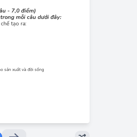
âu - 7,0 điểm)
trong mỗi câu dưới đây:
 chế tạo ra:
Đáp án đúng: E
máy móc, thiết bị và đồ dùng phục vụ cho cả
sản xuất và đời sống hàng ngày.
ho sản xuất và đời sống