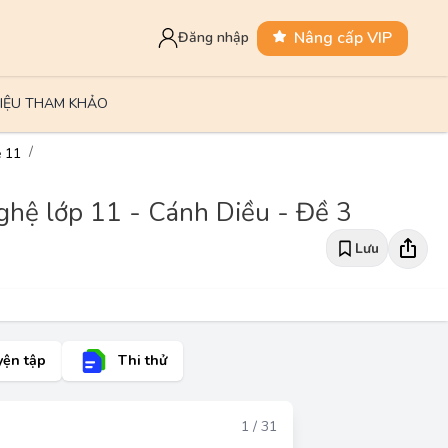
Nâng cấp VIP
Đăng nhập
LIỆU THAM KHẢO
ệ 11
ghệ lớp 11 - Cánh Diều - Đề 3
Lưu
yện tập
Thi thử
Đáp án
1 / 31