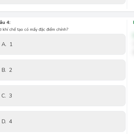
âu 4:
ơ khí chế tạo có mấy đặc điểm chính?
A.
1
B.
2
C.
3
D.
4