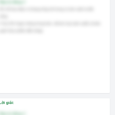
Đáp án đúng: C
Khí chế tạo được sử dụng rộng rãi trong cả sản xuất và đời
sống.
Ví dụ: Khí Argon dùng trong hàn, cắt kim loại (sản xuất) và bảo
quản thực phẩm (đời sống).
Lời giải:
Đáp án đúng: C