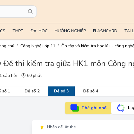
CS
THPT
ĐẠI HỌC
HƯỚNG NGHIỆP
FLASHCARD
TÀI 
ang chủ
Công Nghệ Lớp 11
Ôn tập và kiểm tra học kì i - công ngh
 Đề thi kiểm tra giữa HK1 môn Công n
 câu hỏi
60 phút
 số 1
Đề số 2
Đề số 3
Đề số 4
Thẻ ghi nhớ
Lu
Nhấn để lật thẻ