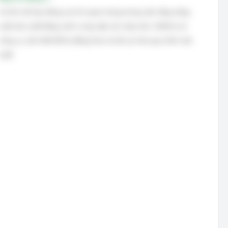
Cơ khí chế tạo đóng vai trò quan trọng trong việc tăng năng
suất sản xuất bằng cách cung cấp các máy móc, thiết bị và
công cụ cần thiết để tự động hóa và tối ưu hóa quy trình sản
xuất.