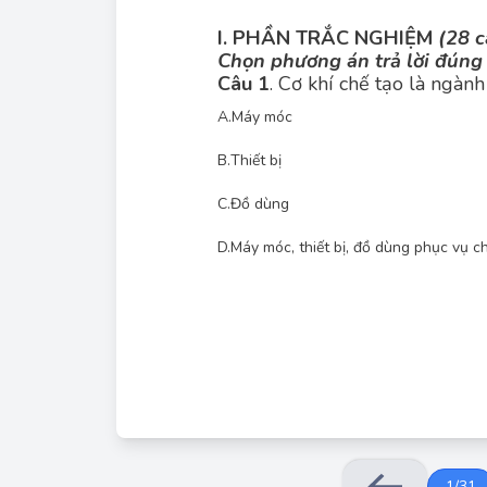
I. PHẦN TRẮC NGHIỆM
(28 c
Chọn phương án trả lời đúng 
Câu 1
. Cơ khí chế tạo là ngành
A.
Máy móc
B.
Thiết bị
C.
Đồ dùng
Cơ khí chế tạo là ngành công nghiệp tạo ra các 
D.
Máy móc, thiết bị, đồ dùng phục vụ c
1
/
31