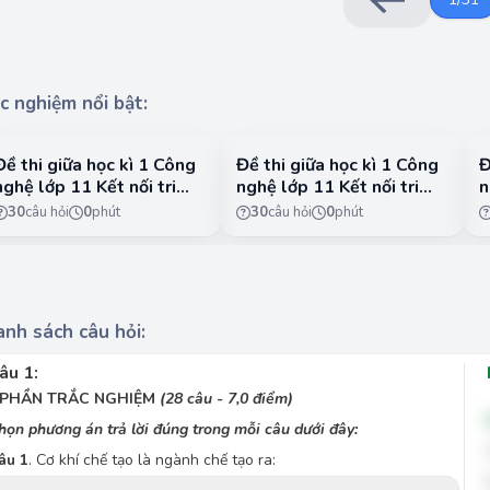
c nghiệm nổi bật:
Đề thi giữa học kì 1 Công
Đề thi giữa học kì 1 Công
Đ
nghệ lớp 11 Kết nối tri
nghệ lớp 11 Kết nối tri
n
thức - Công nghệ chăn
thức - Công nghệ chăn
C
30
câu hỏi
0
phút
30
câu hỏi
0
phút
nuôi - Đề 1
nuôi - Đề 2
1
nh sách câu hỏi:
âu 1:
. PHẦN TRẮC NGHIỆM
(28 câu - 7,0 điểm)
họn phương án trả lời đúng trong mỗi câu dưới đây:
âu 1
. Cơ khí chế tạo là ngành chế tạo ra: