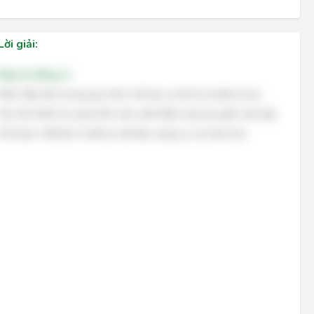
Lời giải:
Đáp án đúng: A
Bước đầu tiên trong quy trình chế tạo cơ khí là chuẩn bị mọi
thứ cần thiết cho quá trình sản xuất. Điều này bao gồm việc lập
kế hoạch, thiết kế, chuẩn bị vật liệu, dụng cụ và máy móc.