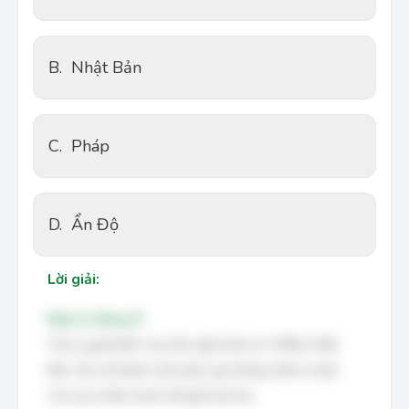
B.
Nhật Bản
C.
Pháp
D.
Ẩn Độ
Lời giải:
Đáp án đúng: B
Theo quyết định của Hội nghị Ianta (2-1945), Nhật
Bản cần trở thành một quốc gia thống nhất và dân
chủ sau Chiến tranh thế giới thứ hai.