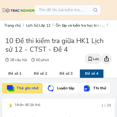
Trang chủ
Lịch Sử Lớp 12
Ôn tập và kiểm tra học kì i - lịch sử 12
10 Đề thi kiểm tra giữa HK1 Lịch
sử 12 - CTST - Đề 4
Lưu
28 câu hỏi
60 phút
Đề số 1
Đề số 2
Đề số 3
Đề số 4
Thẻ ghi nhớ
Luyện tập
Thi thử
Nhấn để lật thẻ
Đáp án
1 / 28