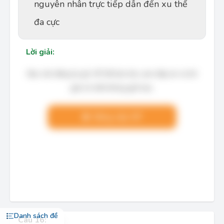
nguyên nhân trực tiếp dẫn đến xu thế
đa cực
Lời giải:
Bạn cần đăng ký gói VIP để làm bài, xem đáp án và lời
giải chi tiết không giới hạn.
Nâng cấp VIP
Danh sách đề
Câu 16: