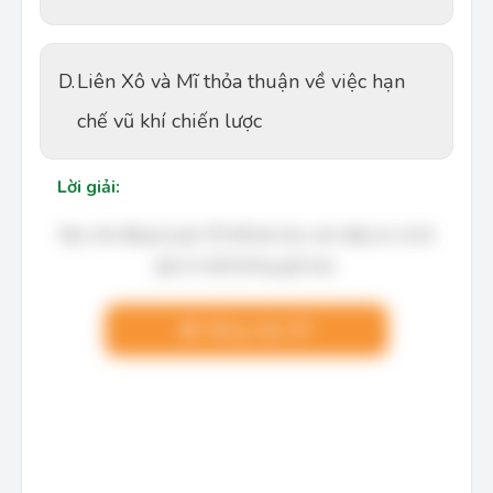
D.
Liên Xô và Mĩ thỏa thuận về việc hạn
chế vũ khí chiến lược
Lời giải:
Bạn cần đăng ký gói VIP để làm bài, xem đáp án và lời
giải chi tiết không giới hạn.
Nâng cấp VIP