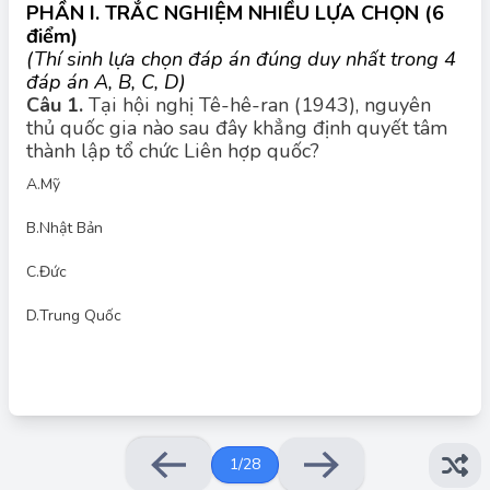
PHẦN I. TRẮC NGHIỆM NHIỀU LỰA CHỌN
(6
điểm)
(Thí sinh lựa chọn đáp án đúng duy nhất trong 4
đáp án A, B, C, D)
Câu 1.
Tại hội nghị Tê-hê-ran (1943), nguyên
thủ quốc gia nào sau đây khẳng định quyết tâm
Đáp án đúng:
thành lập tổ chức Liên hợp quốc?
Tại Hội nghị Tehran (1943), nguyên thủ các nước Mỹ, Anh và
Liên Xô đã khẳng định quyết tâm thành lập một tổ chức quốc
A.
Mỹ
tế để duy trì hòa bình và an ninh thế giới sau chiến tranh. Tuy
nhiên, trong các lựa chọn trên, không có Anh và Liên Xô. Trung
Quốc là một trong những nước đồng minh quan trọng và có vai
B.
Nhật Bản
trò trong việc hình thành Liên Hợp Quốc.
C.
Đức
D.
Trung Quốc
1
/
28