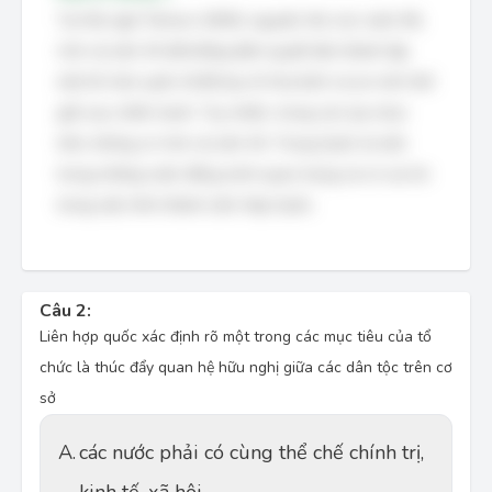
Tại Hội nghị Tehran (1943), nguyên thủ các nước Mỹ,
Anh và Liên Xô đã khẳng định quyết tâm thành lập
một tổ chức quốc tế để duy trì hòa bình và an ninh thế
giới sau chiến tranh. Tuy nhiên, trong các lựa chọn
trên, không có Anh và Liên Xô. Trung Quốc là một
trong những nước đồng minh quan trọng và có vai trò
trong việc hình thành Liên Hợp Quốc.
Câu 2:
Liên hợp quốc xác định rõ một trong các mục tiêu của tổ
chức là thúc đẩy quan hệ hữu nghị giữa các dân tộc trên cơ
sở
A.
các nước phải có cùng thể chế chính trị,