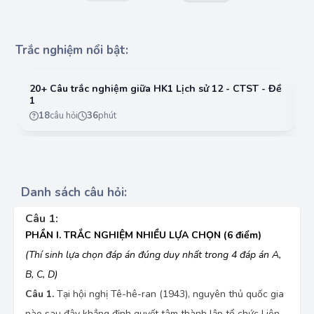
Trắc nghiệm nổi bật:
20+ Câu trắc nghiệm giữa HK1 Lịch sử 12 - CTST - Đề
2
1
2
18
câu hỏi
36
phút
Danh sách câu hỏi:
Câu 1:
PHẦN I. TRẮC NGHIỆM NHIỀU LỰA CHỌN
(6 điểm)
(Thí sinh lựa chọn đáp án đúng duy nhất trong 4 đáp án A,
B, C, D)
Câu 1.
Tại hội nghị Tê-hê-ran (1943), nguyên thủ quốc gia
nào sau đây khẳng định quyết tâm thành lập tổ chức Liên