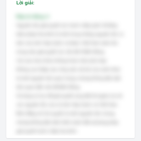
Lời giải:
Đáp án đúng: A
Nguyên tắc giải quyết các tranh chấp quốc tế bằng
biện pháp hòa bình là một trong những nguyên tắc cơ
bản của Liên Hợp Quốc và được Việt Nam tuân thủ
trong việc giải quyết các vấn đề ở Biển Đông.
Các lựa chọn khác không hoàn toàn phù hợp:
Không can thiệp vào công việc nội bộ của nước khác
là một nguyên tắc quan trọng, nhưng không đặc biệt
liên quan đến vấn đề Biển Đông.
Sử dụng vũ lực để giải quyết xung đột đi ngược lại với
các nguyên tắc của cả Liên Hợp Quốc và Việt Nam.
Bình đẳng về chủ quyền là một nguyên tắc chung,
nhưng không đặc biệt nhấn mạnh đến phương pháp
giải quyết tranh chấp hòa bình.