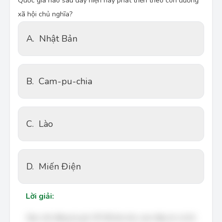
Quốc gia nào sau đây hiện nay phát triển theo con đường
xã hội chủ nghĩa?
A.
Nhật Bản
B.
Cam-pu-chia
C.
Lào
D.
Miến Điện
Lời giải:
Bạn cần đăng ký gói VIP để làm bài, xem đáp án và lời