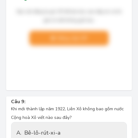
Bạn cần đăng ký gói VIP để làm bài, xem đáp án và lời
giải chi tiết không giới hạn.
Nâng cấp VIP
Câu 9:
Khi mới thành lập năm 1922, Liên Xô không bao gồm nước
Cộng hoà Xô viết nào sau đây?
A.
Bê-lô-rút-xi-a