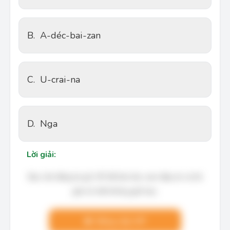
B.
A-déc-bai-zan
C.
U-crai-na
D.
Nga
Lời giải:
Bạn cần đăng ký gói VIP để làm bài, xem đáp án và lời
giải chi tiết không giới hạn.
Nâng cấp VIP