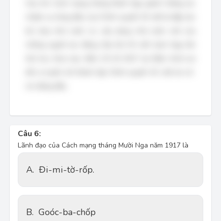
Sau khi Cách mạng tháng Mười Nga giành thắng lợi,
nhiệm vụ hàng đầu của Chính quyền Xô viết là đập tan
bộ máy nhà nước cũ, xây dựng nhà nước mới của
những người lao động. Đại hội Xô viết toàn Nga lần
thứ hai, khai mạc đêm 25-10-1917 tại Điện Xmô-nưi
đã ra tuyên bố thành lập Chính quyền Xô viết do Lê-
nin đứng đầu.
Câu 6:
Lãnh đạo của Cách mạng tháng Mười Nga năm 1917 là
A.
Đi-mi-tờ-rốp.
B.
Goóc-ba-chốp