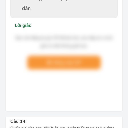
dân
Lời giải:
Bạn cần đăng ký gói VIP để làm bài, xem đáp án và lời
giải chi tiết không giới hạn.
Nâng cấp VIP
Câu 14: