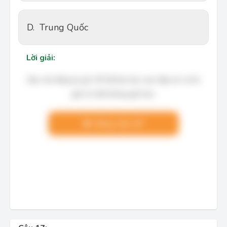
D.
Trung Quốc
Lời giải:
Bạn cần đăng ký gói VIP để làm bài, xem đáp án và lời
giải chi tiết không giới hạn.
Nâng cấp VIP