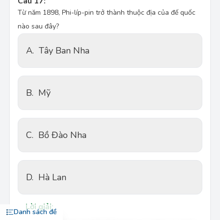
Câu 17:
Từ năm 1898, Phi-líp-pin trở thành thuộc địa của đế quốc
nào sau đây?
A.
Tây Ban Nha
B.
Mỹ
C.
Bồ Đào Nha
D.
Hà Lan
Lời giải:
Danh sách đề