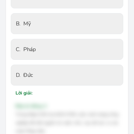
B.
Mỹ
C.
Pháp
D.
Đức
Lời giải:
Đáp án đúng: A
Trong thập kỉ 60 của thế kỉ XVIII, cuộc cách mạng công
nghiệp đã bắt nguồn từ nước Anh, sau đó lan ra các
nước Pháp, Đức.