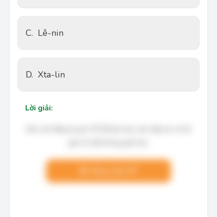
C.
Lê-nin
D.
Xta-lin
Lời giải:
Bạn cần đăng ký gói VIP để làm bài, xem đáp án và lời
giải chi tiết không giới hạn.
Nâng cấp VIP