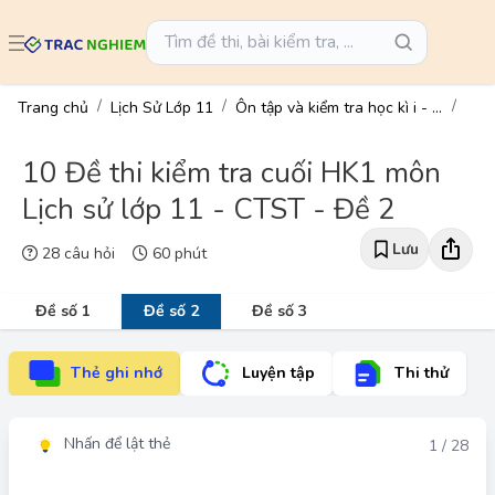
Trang chủ
Lịch Sử Lớp 11
Ôn tập và kiểm tra học kì i - lịch sử 11
10 Đề thi kiểm tra cuối HK1 môn
Lịch sử lớp 11 - CTST - Đề 2
Lưu
28 câu hỏi
60 phút
Đề số 1
Đề số 2
Đề số 3
Thẻ ghi nhớ
Luyện tập
Thi thử
Nhấn để lật thẻ
Đáp án
1 / 28