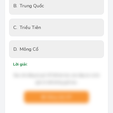
B.
Trung Quốc
C.
Triều Tiên
D.
Mông Cổ
Lời giải:
Bạn cần đăng ký gói VIP để làm bài, xem đáp án và lời
giải chi tiết không giới hạn.
Nâng cấp VIP