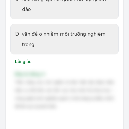
dào
D.
vấn đề ô nhiễm môi trường nghiêm
trọng
Lời giải:
Đáp án đúng: A
Tiềm năng của chủ nghĩa tư bản hiện đại được biểu
hiện cụ thể trên các lĩnh vực như: kinh tế, khoa học –
công nghệ, kinh nghiệm quản lí, khả năng tự điều chỉnh
để tồn tại và phát triển.