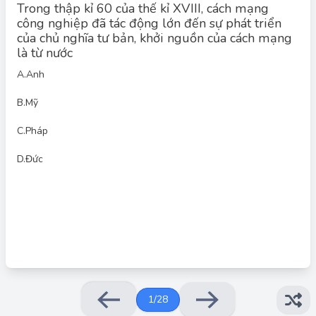
Trong thập kỉ 60 của thế kỉ XVIII, cách mạng
công nghiệp đã tác động lớn đến sự phát triển
của chủ nghĩa tư bản, khởi nguồn của cách mạng
là từ nước
A.
Anh
B.
Mỹ
Đáp án đúng: B
Trong thập kỉ 60 của thế kỉ XVIII, cuộc cách mạng công nghiệp
C.
Pháp
đã bắt nguồn từ nước Anh, sau đó lan ra các nước Pháp, Đức.
D.
Đức
1
/
28