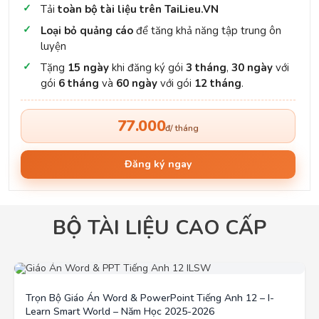
Tải
toàn bộ tài liệu trên TaiLieu.VN
Loại bỏ quảng cáo
để tăng khả năng tập trung ôn
luyện
Tặng
15 ngày
khi đăng ký gói
3 tháng
,
30 ngày
với
gói
6 tháng
và
60 ngày
với gói
12 tháng
.
77.000
đ/ tháng
Đăng ký ngay
BỘ TÀI LIỆU CAO CẤP
Trọn Bộ Giáo Án Word & PowerPoint Tiếng Anh 12 – I-
Learn Smart World – Năm Học 2025-2026