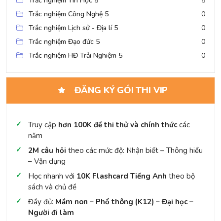
Trắc nghiệm Tin Học 5
5
Trắc nghiệm Công Nghệ 5
0
Trắc nghiệm Lịch sử - Địa lí 5
0
Trắc nghiệm Đạo đức 5
0
Trắc nghiệm HĐ Trải Nghiệm 5
0
ĐĂNG KÝ GÓI THI VIP
Truy cập
hơn 100K đề thi thử và chính thức
các
năm
2M câu hỏi
theo các mức độ: Nhận biết – Thông hiểu
– Vận dụng
Học nhanh với
10K Flashcard Tiếng Anh
theo bộ
sách và chủ đề
Đầy đủ:
Mầm non – Phổ thông (K12) – Đại học –
Người đi làm