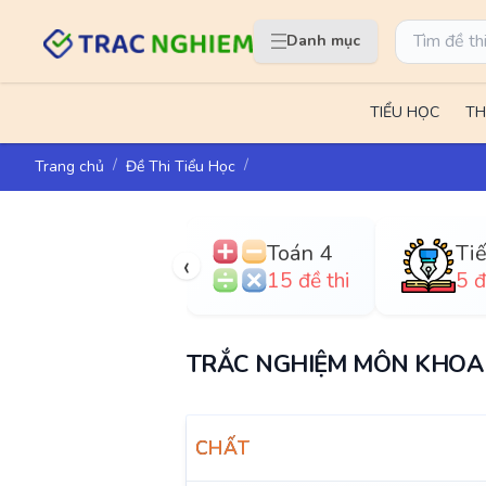
Danh mục
TIỂU HỌC
TH
Trang chủ
Đề Thi Tiểu Học
Toán 4
‹
15 đề thi
5 đ
TRẮC NGHIỆM MÔN KHOA 
CHẤT