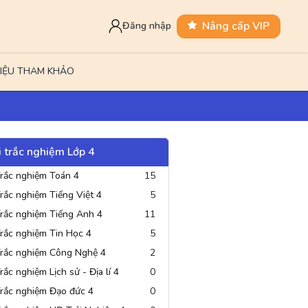
Nâng cấp VIP
Đăng nhập
LIỆU THAM KHẢO
i trắc nghiệm Lớp 4
Khoa học 4
Tin Học 4
Công Nghệ 4
hi
5 đề thi
2 đề thi
rắc nghiệm Toán 4
15
rắc nghiệm Tiếng Việt 4
5
rắc nghiệm Tiếng Anh 4
11
rắc nghiệm Tin Học 4
5
rắc nghiệm Công Nghệ 4
2
rắc nghiệm Lịch sử - Địa lí 4
0
rắc nghiệm Đạo đức 4
0