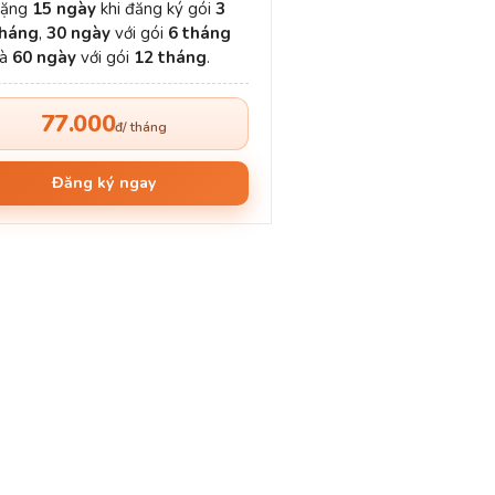
Tặng
15 ngày
khi đăng ký gói
3
háng
,
30 ngày
với gói
6 tháng
và
60 ngày
với gói
12 tháng
.
77.000
đ/ tháng
Đăng ký ngay