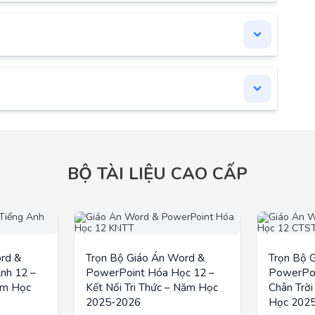
BỘ TÀI LIỆU CAO CẤP
rd &
Trọn Bộ Giáo Án Word &
Trọn Bộ 
nh 12 –
PowerPoint Hóa Học 12 –
PowerPoi
ăm Học
Kết Nối Tri Thức – Năm Học
Chân Trờ
2025-2026
Học 202