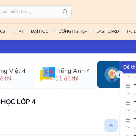
CS
THPT
ĐẠI HỌC
HƯỚNG NGHIỆP
FLASHCARD
TÀI 
Đề th
Tiếng Việt 4
Tiếng Anh 4
›
ề thi
11 đề thi
4 đề t
T
T
T
HỌC LỚP 4
T
T
T
T