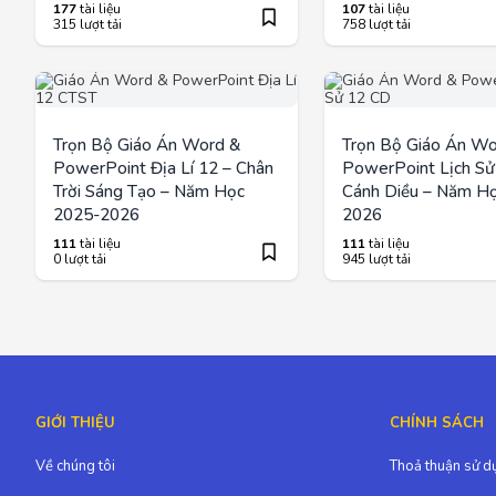
177
tài liệu
107
tài liệu
315 lượt tải
758 lượt tải
Trọn Bộ Giáo Án Word &
Trọn Bộ Giáo Án Wo
PowerPoint Địa Lí 12 – Chân
PowerPoint Lịch Sử
Trời Sáng Tạo – Năm Học
Cánh Diều – Năm H
2025-2026
2026
111
tài liệu
111
tài liệu
0 lượt tải
945 lượt tải
GIỚI THIỆU
CHÍNH SÁCH
Về chúng tôi
Thoả thuận sử d