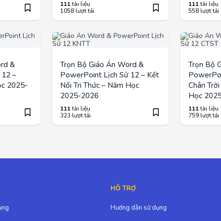
111
tài liệu
111
tài liệu
1058 lượt tải
558 lượt tải
rd &
Trọn Bộ Giáo Án Word &
Trọn Bộ 
 12 –
PowerPoint Lịch Sử 12 – Kết
PowerPoi
ọc 2025-
Nối Tri Thức – Năm Học
Chân Trờ
2025-2026
Học 202
111
tài liệu
111
tài liệu
323 lượt tải
759 lượt tải
HỖ TRỢ
ụng
Hướng dẫn sử dụng