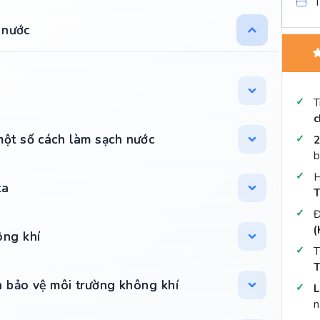
T
a nước
T
c
một số cách làm sạch nước
2
b
H
ta
T
Đ
(
ông khí
T
T
và bảo vệ môi trường không khí
L
n