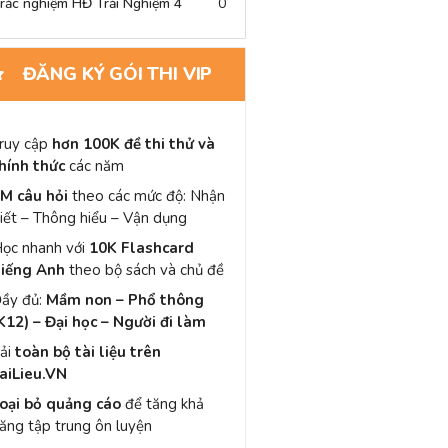
rắc nghiệm HĐ Trải Nghiệm 4
0
ĐĂNG KÝ GÓI THI VIP
ruy cập
hơn 100K đề thi thử và
hính thức
các năm
M câu hỏi
theo các mức độ: Nhận
iết – Thông hiểu – Vận dụng
ọc nhanh với
10K Flashcard
iếng Anh
theo bộ sách và chủ đề
ầy đủ:
Mầm non – Phổ thông
K12) – Đại học – Người đi làm
ải
toàn bộ tài liệu trên
aiLieu.VN
oại bỏ quảng cáo
để tăng khả
ăng tập trung ôn luyện