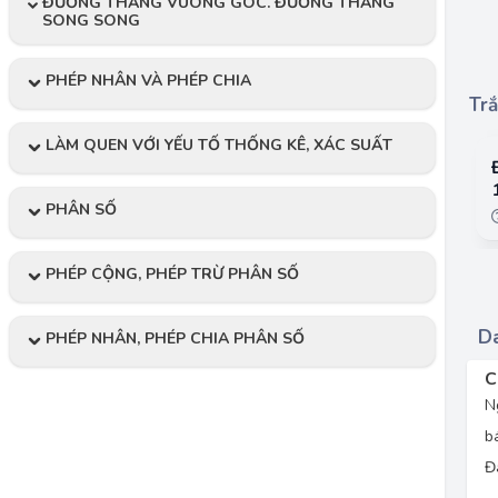
ĐƯỜNG THẲNG VUÔNG GÓC. ĐƯỜNG THẲNG
SONG SONG
PHÉP NHÂN VÀ PHÉP CHIA
Trắ
LÀM QUEN VỚI YẾU TỐ THỐNG KÊ, XÁC SUẤT
PHÂN SỐ
PHÉP CỘNG, PHÉP TRỪ PHÂN SỐ
Da
PHÉP NHÂN, PHÉP CHIA PHÂN SỐ
C
N
b
Đá