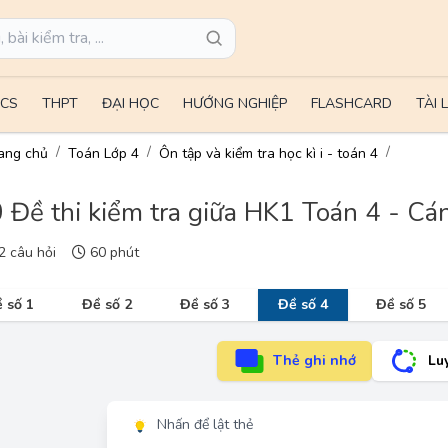
CS
THPT
ĐẠI HỌC
HƯỚNG NGHIỆP
FLASHCARD
TÀI 
ang chủ
Toán Lớp 4
Ôn tập và kiểm tra học kì i - toán 4
 Đề thi kiểm tra giữa HK1 Toán 4 - Cá
 câu hỏi
60 phút
 số 1
Đề số 2
Đề số 3
Đề số 4
Đề số 5
Thẻ ghi nhớ
Lu
Nhấn để lật thẻ