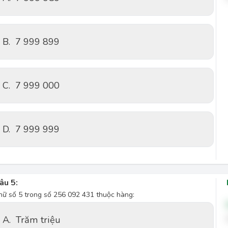
B.
7 999 899
C.
7 999 000
D.
7 999 999
âu 5:
hữ số 5 trong số 256 092 431 thuộc hàng:
A.
Trăm triệu