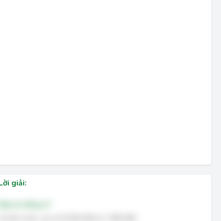
Lời giải:
Đáp án đúng: D
Số liền trước của số 8 000 000 là 7 999 999