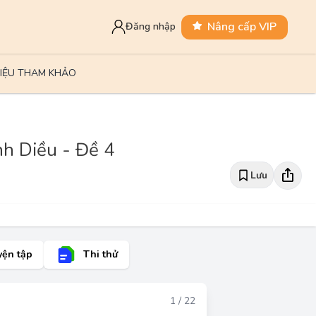
Nâng cấp VIP
Đăng nhập
LIỆU THAM KHẢO
nh Diều - Đề 4
Lưu
yện tập
Thi thử
Đáp án
1 / 22