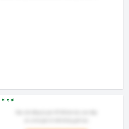
Lời giải:
Bạn cần đăng ký gói VIP để làm bài, xem đáp
án và lời giải chi tiết không giới hạn.