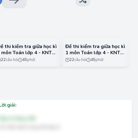
ề thi kiểm tra giữa học kì
Đề thi kiểm tra giữa học kì
Đ
 môn Toán lớp 4 - KNTT
1 môn Toán lớp 4 - KNTT
1
 Đề 3
- Đề 4
-
22
câu hỏi
45
phút
22
câu hỏi
45
phút
Lời giải:
Đáp án đúng: 456
Số chiếc bánh trong mỗi hộp là