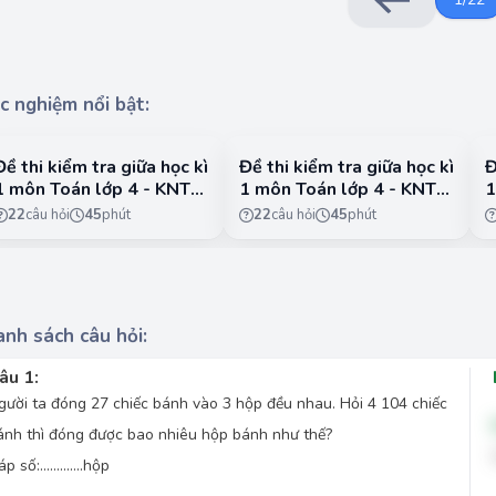
c nghiệm nổi bật:
Đề thi kiểm tra giữa học kì
Đề thi kiểm tra giữa học kì
Đ
1 môn Toán lớp 4 - KNTT
1 môn Toán lớp 4 - KNTT
1
- Đề 1
- Đề 2
-
22
câu hỏi
45
phút
22
câu hỏi
45
phút
nh sách câu hỏi:
âu 1:
gười ta đóng 27 chiếc bánh vào 3 hộp đều nhau. Hỏi 4 104 chiếc
ánh thì đóng được bao nhiêu hộp bánh như thế?
p số:.............hộp