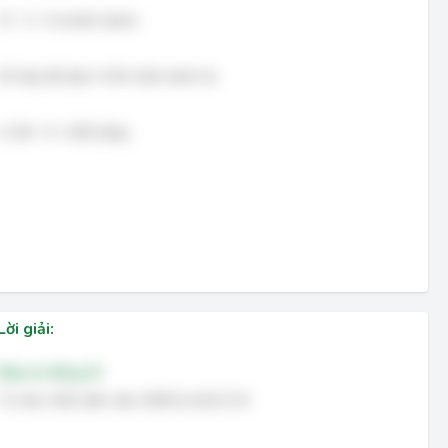
27 : 3 = 9 (chiếc bánh)
Số hộp để xếp 4 104 chiếc bánh là:
4 104 : 9 = 456 (hộp)
Lời giải:
Đáp án đúng: B
Từ năm 1901 đến năm 2000 là thế kỉ XX