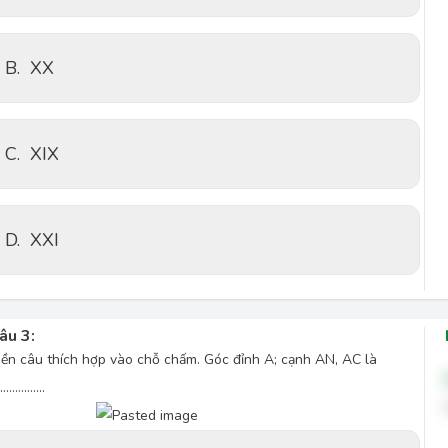
B.
XX
C.
XIX
D.
XXI
âu 3:
iền câu thích hợp vào chỗ chấm. Góc đỉnh A; cạnh AN, AC là
…………….