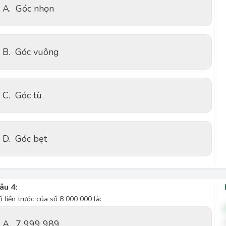
A.
Góc nhọn
B.
Góc vuông
C.
Góc tù
D.
Góc bẹt
âu 4:
ố liền trước của số 8 000 000 là:
A.
7 999 989