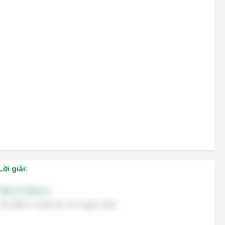
Lời giải:
Đáp án đúng: A
Góc đỉnh A; cạnh AN, AC là góc nhọn