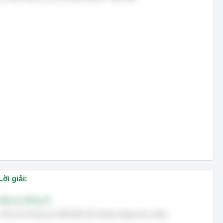
Lời giải:
Đáp án đúng: B
Chữ số 5 trong số 256 092 431 thuộc hàng chục triệu