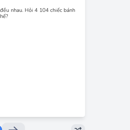
 đều nhau. Hỏi 4 104 chiếc bánh
thế?
Đáp án đúng: 456
Số chiếc bánh trong mỗi hộp là
27 : 3 = 9 (chiếc bánh)
Số hộp để xếp 4 104 chiếc bánh là:
4 104 : 9 = 456 (hộp)