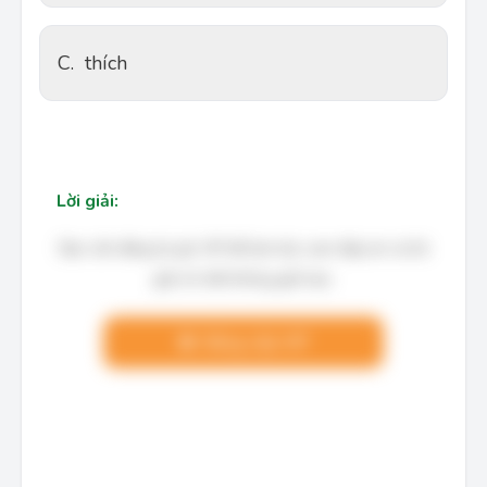
C.
thích
Lời giải:
Bạn cần đăng ký gói VIP để làm bài, xem đáp án và lời
giải chi tiết không giới hạn.
Nâng cấp VIP