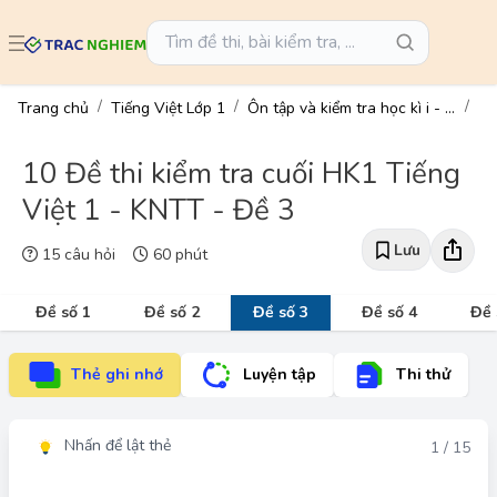
Trang chủ
Tiếng Việt Lớp 1
Ôn tập và kiểm tra học kì i - tiếng việt 1
10 Đề thi kiểm tra cuối HK1 Tiếng
Việt 1 - KNTT - Đề 3
Lưu
15 câu hỏi
60 phút
Đề số 1
Đề số 2
Đề số 3
Đề số 4
Đề 
Thẻ ghi nhớ
Luyện tập
Thi thử
Nhấn để lật thẻ
Đáp án
1 / 15