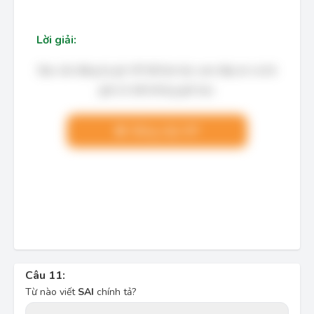
Lời giải:
Bạn cần đăng ký gói VIP để làm bài, xem đáp án và lời
giải chi tiết không giới hạn.
Nâng cấp VIP
Câu 11:
Từ nào viết
SAI
chính tả?