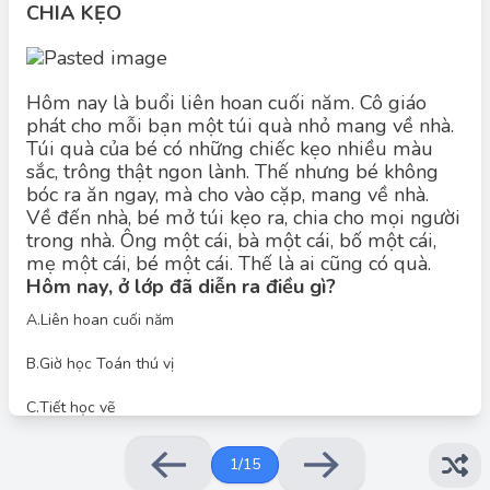
CHIA KẸO
Hôm nay là buổi liên hoan cuối năm. Cô giáo
phát cho mỗi bạn một túi quà nhỏ mang về nhà.
Túi quà của bé có những chiếc kẹo nhiều màu
sắc, trông thật ngon lành. Thế nhưng bé không
Đáp án đúng: B
bóc ra ăn ngay, mà cho vào cặp, mang về nhà.
Hôm nay là buổi liên hoan cuối năm.
Chú ý câu văn:
Về đến nhà, bé mở túi kẹo ra, chia cho mọi người
trong nhà. Ông một cái, bà một cái, bố một cái,
mẹ một cái, bé một cái. Thế là ai cũng có quà.
Hôm nay, ở lớp đã diễn ra điều gì?
A.
Liên hoan cuối năm
B.
Giờ học Toán thú vị
C.
Tiết học vẽ
1
/
15