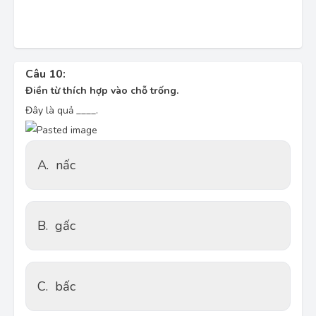
Câu 10:
Điền từ thích hợp vào chỗ trống.
Đây là quả ____.
A.
nấc
B.
gấc
C.
bấc