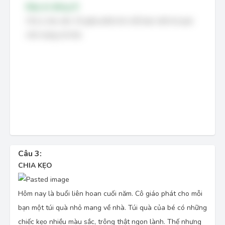
Đáp án đúng: B
Chú ý câu văn:
Cô giáo phát cho mỗi bạn một túi quà
nhỏ mang về nhà.
Câu 3:
CHIA KẸO
Hôm nay là buổi liên hoan cuối năm. Cô giáo phát cho mỗi
bạn một túi quà nhỏ mang về nhà. Túi quà của bé có những
chiếc kẹo nhiều màu sắc, trông thật ngon lành. Thế nhưng