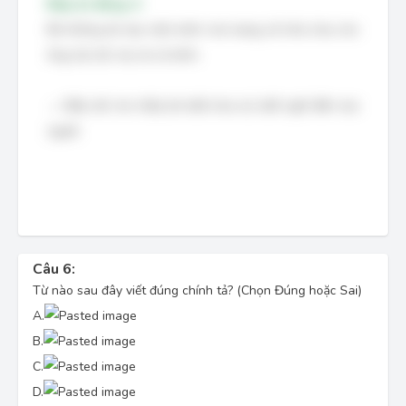
Đáp án đúng: A
Bé không ăn kẹo một mình mà mang về nhà chia cho
ông, bà, bố, mẹ và cả mình.
→ Điều đó cho thấy bé biết chia sẻ, biết nghĩ đến mọi
người
Câu 6:
Từ nào sau đây viết đúng chính tả? (Chọn Đúng hoặc Sai)
A.
B.
C.
D.