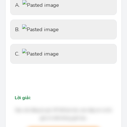
A.
B.
C.
Lời giải:
Bạn cần đăng ký gói VIP để làm bài, xem đáp án và lời
giải chi tiết không giới hạn.