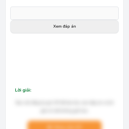
Xem đáp án
Lời giải:
Bạn cần đăng ký gói VIP để làm bài, xem đáp án và lời
giải chi tiết không giới hạn.
Nâng cấp VIP