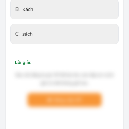
B.
xách
C.
sách
Lời giải:
Bạn cần đăng ký gói VIP để làm bài, xem đáp án và lời
giải chi tiết không giới hạn.
Nâng cấp VIP