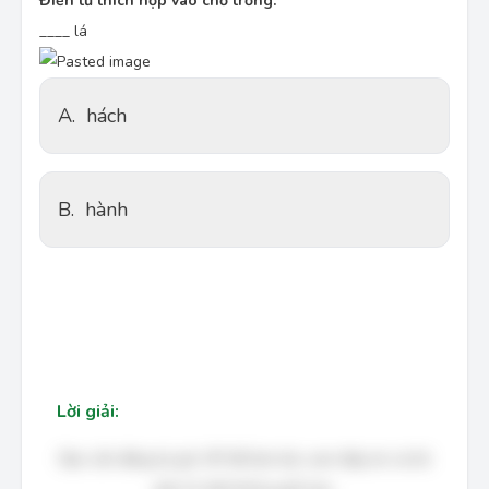
Điền từ thích hợp vào chỗ trống.
____ lá
A.
hách
B.
hành
Lời giải:
Bạn cần đăng ký gói VIP để làm bài, xem đáp án và lời