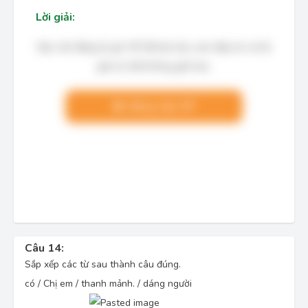
Lời giải:
Bạn cần đăng ký gói VIP để làm bài, xem đáp án và lời
giải chi tiết không giới hạn.
Nâng cấp VIP
Câu 14:
Sắp xếp các từ sau thành câu đúng.
có / Chị em / thanh mảnh. / dáng người