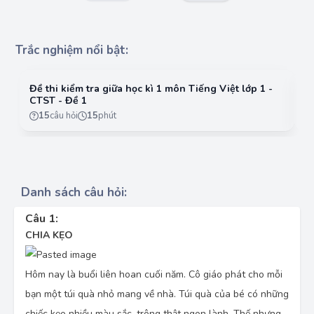
Trắc nghiệm nổi bật:
Đề thi kiểm tra giữa học kì 1 môn Tiếng Việt lớp 1 -
Đề
CTST - Đề 1
C
15
câu hỏi
15
phút
Danh sách câu hỏi:
Câu 1:
CHIA KẸO
Hôm nay là buổi liên hoan cuối năm. Cô giáo phát cho mỗi
bạn một túi quà nhỏ mang về nhà. Túi quà của bé có những
chiếc kẹo nhiều màu sắc, trông thật ngon lành. Thế nhưng