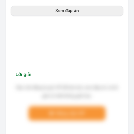
Xem đáp án
Lời giải:
Bạn cần đăng ký gói VIP để làm bài, xem đáp án và lời
giải chi tiết không giới hạn.
Nâng cấp VIP