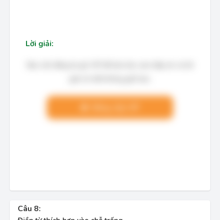
Lời giải:
Bạn cần đăng ký gói VIP để làm bài, xem đáp án và lời
giải chi tiết không giới hạn.
Nâng cấp VIP
Câu 8: