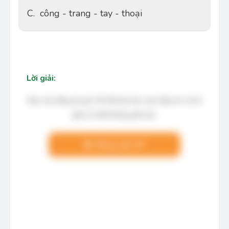
C.
công - trang - tay - thoại
Lời giải:
Bạn cần đăng ký gói VIP để làm bài, xem đáp án và lời
giải chi tiết không giới hạn.
Nâng cấp VIP