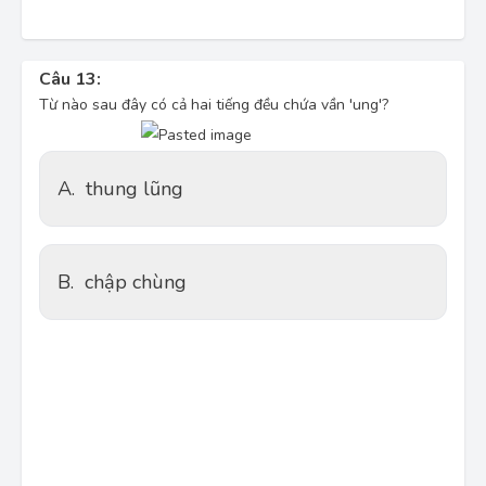
Câu 13:
Từ nào sau đây có cả hai tiếng đều chứa vần 'ung'?
A.
thung lũng
B.
chập chùng