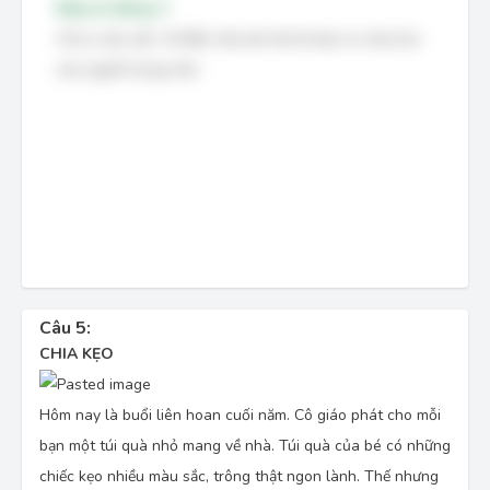
Đáp án đúng: C
Chú ý câu văn:
Về đến nhà, bé mở túi kẹo ra, chia cho
mọi người trong nhà.
Câu 5:
CHIA KẸO
Hôm nay là buổi liên hoan cuối năm. Cô giáo phát cho mỗi
bạn một túi quà nhỏ mang về nhà. Túi quà của bé có những
chiếc kẹo nhiều màu sắc, trông thật ngon lành. Thế nhưng